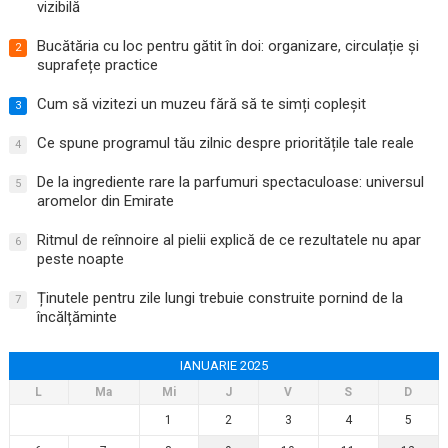
vizibilă
Bucătăria cu loc pentru gătit în doi: organizare, circulație și
2
suprafețe practice
Cum să vizitezi un muzeu fără să te simți copleșit
3
Ce spune programul tău zilnic despre prioritățile tale reale
4
De la ingrediente rare la parfumuri spectaculoase: universul
5
aromelor din Emirate
Ritmul de reînnoire al pielii explică de ce rezultatele nu apar
6
peste noapte
Ținutele pentru zile lungi trebuie construite pornind de la
7
încălțăminte
IANUARIE 2025
L
Ma
Mi
J
V
S
D
1
2
3
4
5