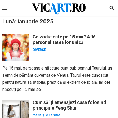
Skip
to
content
Lună:
ianuarie 2025
Ce zodie este pe 15 mai? Află
personalitatea lor unică
DIVERSE
Pe 15 mai, persoanele născute sunt sub semnul Taurului, un
semn de pământ guvernat de Venus. Taurul este cunoscut
pentru natura sa stabilă, practică și extrem de loială, iar cei
născuți pe 15 mai se...
Cum să îți amenajezi casa folosind
principiile Feng Shui
CASĂ ȘI GRĂDINĂ