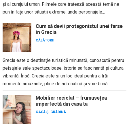
și al curajului uman. Filmele care tratează această temă ne
pun în fața unor situații extreme, unde personajele...
Cum să devii protagonistul unei farse
în Grecia
CĂLĂTORII
Grecia este o destinație turistică minunată, cunoscută pentru
peisajele sale spectaculoase, istoria sa fascinantă și cultura
vibrantă. Însă, Grecia este și un loc ideal pentru a trăi
momente amuzante, pline de adrenalină și voie bună....
Mobilier reciclat – frumusețea
imperfectă din casa ta
CASĂ ȘI GRĂDINĂ