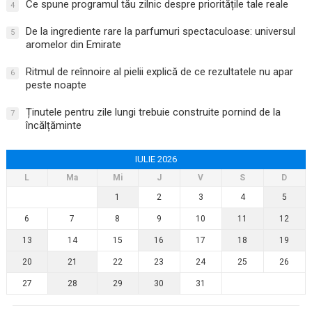
Ce spune programul tău zilnic despre prioritățile tale reale
4
De la ingrediente rare la parfumuri spectaculoase: universul
5
aromelor din Emirate
Ritmul de reînnoire al pielii explică de ce rezultatele nu apar
6
peste noapte
Ținutele pentru zile lungi trebuie construite pornind de la
7
încălțăminte
IULIE 2026
L
Ma
Mi
J
V
S
D
1
2
3
4
5
6
7
8
9
10
11
12
13
14
15
16
17
18
19
20
21
22
23
24
25
26
27
28
29
30
31