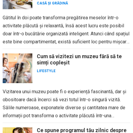
CASĂ ȘI GRĂDINĂ
Gătitul în doi poate transforma pregătirea meselor într-o
activitate plăcută și relaxantă, însă acest lucru este posibil
doar într-o bucătărie organizată inteligent. Atunci când spațiul
este bine compartimentat, există suficient loc pentru mișcare,
iar suprafețele...
Cum să vizitezi un muzeu fără să te
simți copleșit
LIFESTYLE
Vizitarea unui muzeu poate fi o experiență fascinantă, dar și
obositoare dacă încerci să vezi totul într-o singură vizită.
Sălile numeroase, exponatele diverse și cantitatea mare de
informații pot transforma o activitate plăcută într-una
solicitantă....
Ce spune programul tău zilnic despre