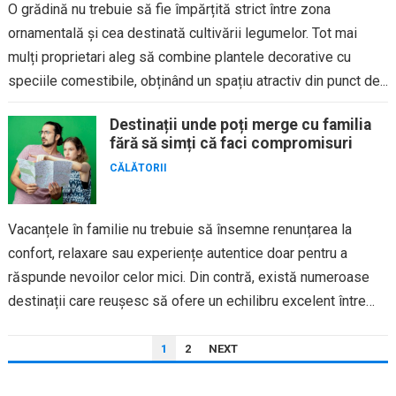
O grădină nu trebuie să fie împărțită strict între zona
ornamentală și cea destinată cultivării legumelor. Tot mai
mulți proprietari aleg să combine plantele decorative cu
speciile comestibile, obținând un spațiu atractiv din punct de...
Destinații unde poți merge cu familia
fără să simți că faci compromisuri
CĂLĂTORII
Vacanțele în familie nu trebuie să însemne renunțarea la
confort, relaxare sau experiențe autentice doar pentru a
răspunde nevoilor celor mici. Din contră, există numeroase
destinații care reușesc să ofere un echilibru excelent între
activități...
PAGINAȚIE
1
2
NEXT
ARTICOLE