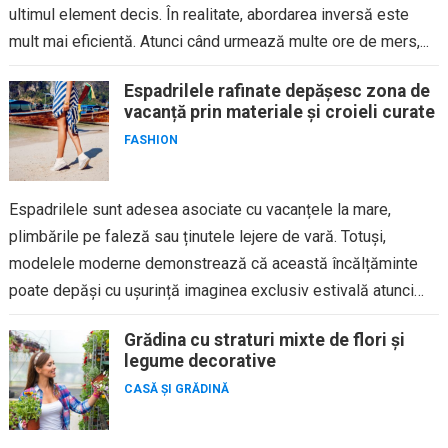
ultimul element decis. În realitate, abordarea inversă este
mult mai eficientă. Atunci când urmează multe ore de mers,...
Espadrilele rafinate depășesc zona de
vacanță prin materiale și croieli curate
FASHION
Espadrilele sunt adesea asociate cu vacanțele la mare,
plimbările pe faleză sau ținutele lejere de vară. Totuși,
modelele moderne demonstrează că această încălțăminte
poate depăși cu ușurință imaginea exclusiv estivală atunci
când este realizată din...
Grădina cu straturi mixte de flori și
legume decorative
CASĂ ȘI GRĂDINĂ