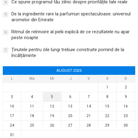
Ce spune programul tău zilnic despre prioritățile tale reale
4
De la ingrediente rare la parfumuri spectaculoase: universul
5
aromelor din Emirate
Ritmul de reînnoire al pielii explică de ce rezultatele nu apar
6
peste noapte
Ținutele pentru zile lungi trebuie construite pornind de la
7
încălțăminte
AUGUST 2026
L
Ma
Mi
J
V
S
D
1
2
3
4
5
6
7
8
9
10
11
12
13
14
15
16
17
18
19
20
21
22
23
24
25
26
27
28
29
30
31