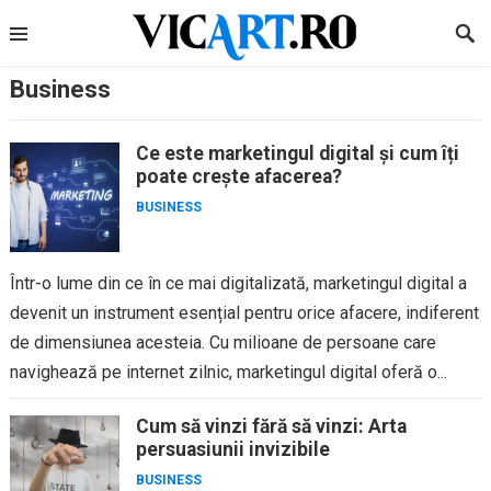
Skip
to
content
Business
Ce este marketingul digital și cum îți
poate crește afacerea?
BUSINESS
Într-o lume din ce în ce mai digitalizată, marketingul digital a
devenit un instrument esențial pentru orice afacere, indiferent
de dimensiunea acesteia. Cu milioane de persoane care
navighează pe internet zilnic, marketingul digital oferă o...
Cum să vinzi fără să vinzi: Arta
persuasiunii invizibile
BUSINESS