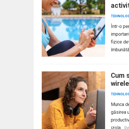
activi
TEHNOLOG
Într-o pe
important
fizice de
îmbunătăț
Cum să
wirel
TEHNOLOG
Munca de
găsirea u
productiv
izola...
Re