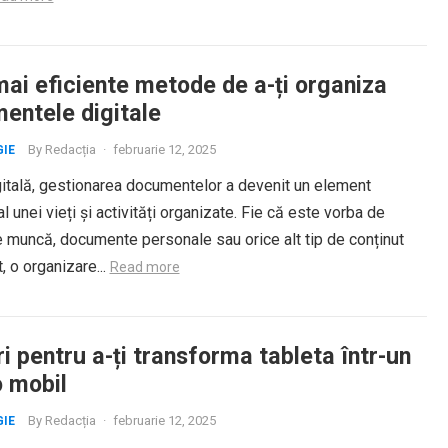
mai eficiente metode de a-ți organiza
entele digitale
By
Redacția
·
februarie 12, 2025
IE
gitală, gestionarea documentelor a devenit un element
al unei vieți și activități organizate. Fie că este vorba de
e muncă, documente personale sau orice alt tip de conținut
, o organizare...
Read more
i pentru a-ți transforma tableta într-un
o mobil
By
Redacția
·
februarie 12, 2025
IE