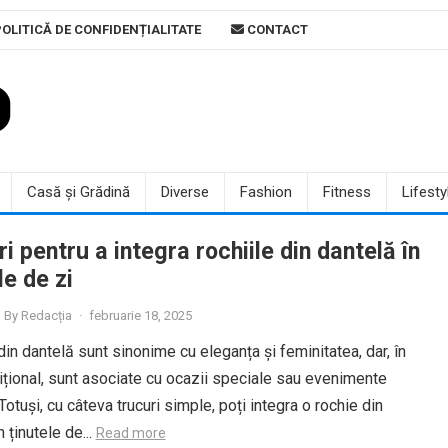
OLITICĂ DE CONFIDENȚIALITATE
CONTACT
Casă și Grădină
Diverse
Fashion
Fitness
Lifesty
i pentru a integra rochiile din dantelă în
le de zi
By
Redacția
·
februarie 18, 2025
din dantelă sunt sinonime cu eleganța și feminitatea, dar, în
țional, sunt asociate cu ocazii speciale sau evenimente
Totuși, cu câteva trucuri simple, poți integra o rochie din
n ținutele de...
Read more