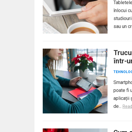
Tabletel
înlocui c
studiouri
sau un cr
Trucu
într-u
TEHNOLOG
Smartphon
poate fi 
aplicații
de...
Read