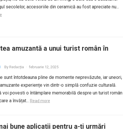
ul secolelor, accesoriile din ceramică au fost apreciate nu...
e
tea amuzantă a unui turist român în
By
Redacția
·
februarie 12, 2025
I
le sunt întotdeauna pline de momente neprevăzute, iar uneori,
amuzante experiențe vin dintr-o simplă confuzie culturală.
ă voi povesti o întâmplare memorabilă despre un turist român
care a învățat...
Read more
ai bune aplicații pentru a-ți urmări