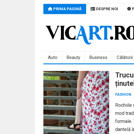
Skip
PRIMA PAGINĂ
DESPRE NOI
P
to
content
Auto
Beauty
Business
Călătorii
Trucur
ținute
FASHION
Rochiile 
mod tradi
formale. 
dantelă î