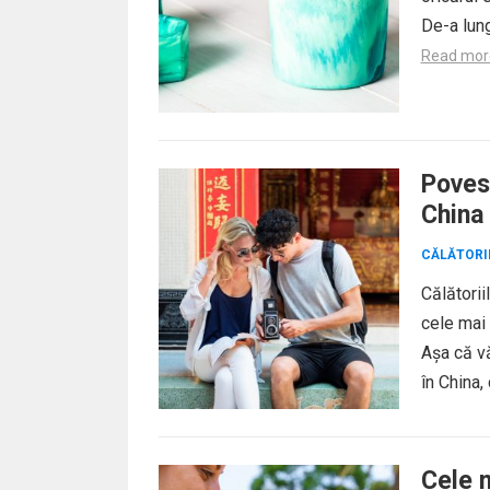
De-a lung
Read mor
Poves
China
CĂLĂTORI
Călătorii
cele mai 
Așa că v
în China, 
Cele m