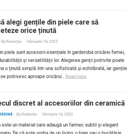
 alegi gențile din piele care să
eteze orice ținută
By
Redacția
·
februarie 18, 2025
in piele sunt accesorii esențiale în garderoba oricărei femei,
urabilității și versatilității lor. Alegerea genții potrivite poate
a o ținută simplă într-una sofisticată și echilibrată, iar gențile
 se potrivesc aproape oricărui...
Read more
cul discret al accesoriilor din ceramică
By
Redacția
·
februarie 16, 2025
RĂDINĂ
este un material care adaugă un farmec subtil și elegant
spațiu, fie că este vorba de un living, o baie sau o bucătărie.