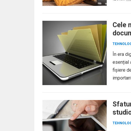
Cele 
docum
TEHNOLOG
În era di
esențial 
fișiere d
important
Sfatur
studi
TEHNOLOG