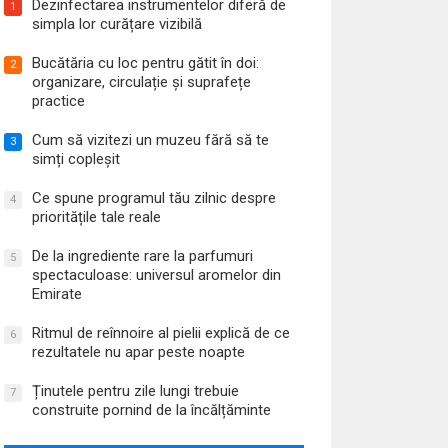
Dezinfectarea instrumentelor diferă de
1
simpla lor curățare vizibilă
Bucătăria cu loc pentru gătit în doi:
2
organizare, circulație și suprafețe
practice
Cum să vizitezi un muzeu fără să te
3
simți copleșit
Ce spune programul tău zilnic despre
4
prioritățile tale reale
De la ingrediente rare la parfumuri
5
spectaculoase: universul aromelor din
Emirate
Ritmul de reînnoire al pielii explică de ce
6
rezultatele nu apar peste noapte
Ținutele pentru zile lungi trebuie
7
construite pornind de la încălțăminte