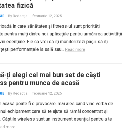
tatea fizică
By
Redacția
·
februarie 12, 2025
IE
rioadă în care sănătatea și fitness-ul sunt priorități
e pentru mulți dintre noi, aplicațiile pentru urmărirea activității
vin esențiale. Fie că vrei să îți monitorizezi pașii, să îți
ești performanțele la sală sau...
Read more
-ți alegi cel mai bun set de căști
ess pentru munca de acasă
By
Redacția
·
februarie 12, 2025
IE
 acasă poate fi o provocare, mai ales când vine vorba de
nui echipament care să te ajute să rămâi concentrat și
. Căștile wireless sunt un instrument esențial pentru a te
ad more