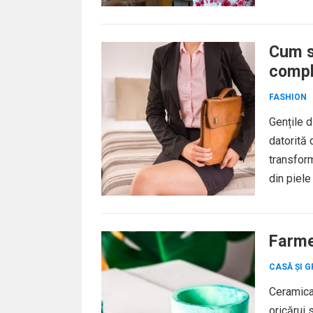
Cum să
compl
FASHION
Gențile d
datorită d
transform
din piele
Farme
CASĂ ȘI G
Ceramica 
oricărui 