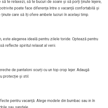
 te relaxezi, să te bucuri de soare și să porți ținute lejere,
 potrivite poate face diferența între o vacanță confortabilă și
e ținute care să îți ofere ambele lucruri în același timp.
, este alegerea ideală pentru zilele toride. Optează pentru
 reflecte spiritul relaxat al verii.
reche de pantaloni scurți cu un top crop lejer. Adaugă
protecție și stil.
erfecte pentru vacanță. Alege modele din bumbac sau in în
drile sau sandale.