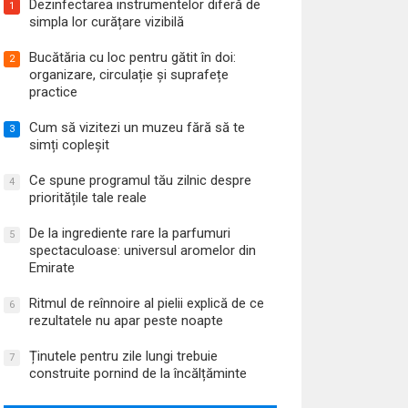
Dezinfectarea instrumentelor diferă de
1
simpla lor curățare vizibilă
Bucătăria cu loc pentru gătit în doi:
2
organizare, circulație și suprafețe
practice
Cum să vizitezi un muzeu fără să te
3
simți copleșit
Ce spune programul tău zilnic despre
4
prioritățile tale reale
De la ingrediente rare la parfumuri
5
spectaculoase: universul aromelor din
Emirate
Ritmul de reînnoire al pielii explică de ce
6
rezultatele nu apar peste noapte
Ținutele pentru zile lungi trebuie
7
construite pornind de la încălțăminte