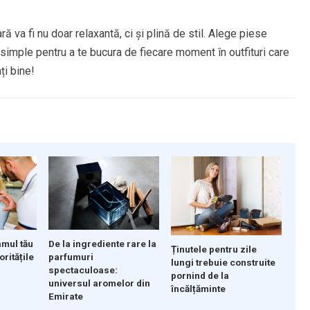
ă va fi nu doar relaxantă, ci și plină de stil. Alege piese
 simple pentru a te bucura de fiecare moment în outfituri care
ți bine!
De la ingrediente rare la
mul tău
Ținutele pentru zile
parfumuri
oritățile
lungi trebuie construite
spectaculoase:
pornind de la
universul aromelor din
încălțăminte
Emirate