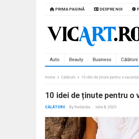
Skip
PRIMA PAGINĂ
DESPRE NOI
P
to
content
Auto
Beauty
Business
Călătorii
Home
Călătorii
10 idei de ținute pentru o vacanță
10 idei de ținute pentru o
By
Redacția
·
iulie 8, 2025
CĂLĂTORII