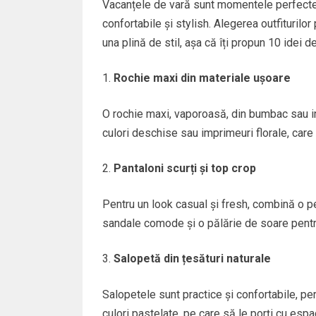
Vacanțele de vară sunt momentele perfecte să
confortabile și stylish. Alegerea outfiturilor
una plină de stil, așa că îți propun 10 idei d
Rochie maxi din materiale ușoare
O rochie maxi, vaporoasă, din bumbac sau in
culori deschise sau imprimeuri florale, care să
Pantaloni scurți și top crop
Pentru un look casual și fresh, combină o pe
sandale comode și o pălărie de soare pentru 
Salopetă din țesături naturale
Salopetele sunt practice și confortabile, p
culori pastelate, pe care să le porți cu espa