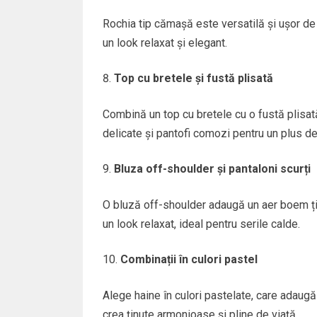
Rochia tip cămașă este versatilă și ușor de
un look relaxat și elegant.
Top cu bretele și fustă plisată
Combină un top cu bretele cu o fustă plisată 
delicate și pantofi comozi pentru un plus de 
Bluza off-shoulder și pantaloni scurți
O bluză off-shoulder adaugă un aer boem țin
un look relaxat, ideal pentru serile calde.
Combinații în culori pastel
Alege haine în culori pastelate, care adaugă
crea ținute armonioase și pline de viață.