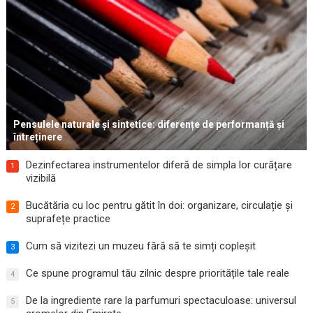
Pensulele naturale și sintetice: diferențe de performanță și
întreținere
Dezinfectarea instrumentelor diferă de simpla lor curățare
1
vizibilă
Bucătăria cu loc pentru gătit în doi: organizare, circulație și
2
suprafețe practice
Cum să vizitezi un muzeu fără să te simți copleșit
3
Ce spune programul tău zilnic despre prioritățile tale reale
4
De la ingrediente rare la parfumuri spectaculoase: universul
5