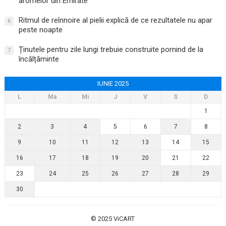
aromelor din Emirate
Ritmul de reînnoire al pielii explică de ce rezultatele nu apar
6
peste noapte
Ținutele pentru zile lungi trebuie construite pornind de la
7
încălțăminte
IUNIE 2025
L
Ma
Mi
J
V
S
D
1
2
3
4
5
6
7
8
9
10
11
12
13
14
15
16
17
18
19
20
21
22
23
24
25
26
27
28
29
30
© 2025
ViCART