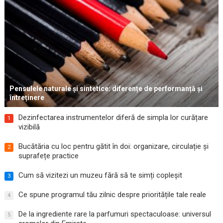
Pensulele naturale și sintetice: diferențe de performanță și
întreținere
Dezinfectarea instrumentelor diferă de simpla lor curățare
1
vizibilă
Bucătăria cu loc pentru gătit în doi: organizare, circulație și
2
suprafețe practice
Cum să vizitezi un muzeu fără să te simți copleșit
3
Ce spune programul tău zilnic despre prioritățile tale reale
4
De la ingrediente rare la parfumuri spectaculoase: universul
5