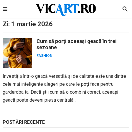
Skip
to
content
Zi:
1 martie 2026
Cum să porți aceeași geacă în trei
sezoane
FASHION
Investiția într-o geacă versatilă și de calitate este una dintre
cele mai inteligente alegeri pe care le poți face pentru
garderoba ta. Dacă știi cum să o combini corect, aceeași
geacă poate deveni piesa centrală...
POSTĂRI RECENTE