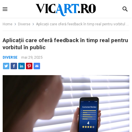
Skip
to
content
Home
Diverse
Aplicații care oferă feedback în timp real pentru vorbitul în public
Aplicații care oferă feedback în timp real pentru
vorbitul în public
mai 29, 2025
DIVERSE