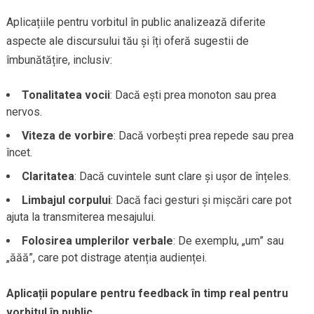
Aplicațiile pentru vorbitul în public analizează diferite
aspecte ale discursului tău și îți oferă sugestii de
îmbunătățire, inclusiv:
Tonalitatea vocii
: Dacă ești prea monoton sau prea
nervos.
Viteza de vorbire
: Dacă vorbești prea repede sau prea
încet.
Claritatea
: Dacă cuvintele sunt clare și ușor de înțeles.
Limbajul corpului
: Dacă faci gesturi și mișcări care pot
ajuta la transmiterea mesajului.
Folosirea umplerilor verbale
: De exemplu, „um” sau
„ăăă”, care pot distrage atenția audienței.
Aplicații populare pentru feedback în timp real pentru
vorbitul în public