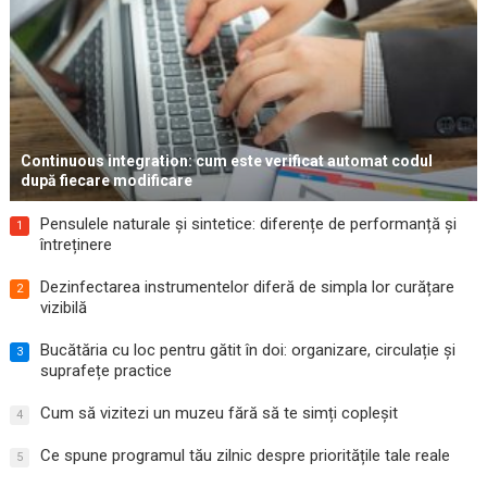
Continuous integration: cum este verificat automat codul
după fiecare modificare
Pensulele naturale și sintetice: diferențe de performanță și
1
întreținere
Dezinfectarea instrumentelor diferă de simpla lor curățare
2
vizibilă
Bucătăria cu loc pentru gătit în doi: organizare, circulație și
3
suprafețe practice
Cum să vizitezi un muzeu fără să te simți copleșit
4
Ce spune programul tău zilnic despre prioritățile tale reale
5