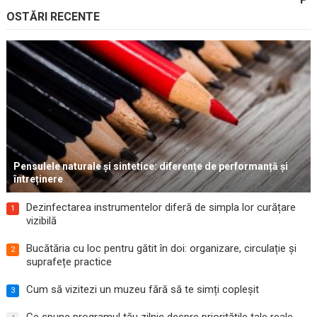
OSTĂRI RECENTE
Pensulele naturale și sintetice: diferențe de performanță și
întreținere
Dezinfectarea instrumentelor diferă de simpla lor curățare
1
vizibilă
Bucătăria cu loc pentru gătit în doi: organizare, circulație și
2
suprafețe practice
Cum să vizitezi un muzeu fără să te simți copleșit
3