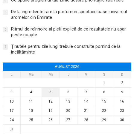
Ce spune programul tău zilnic despre prioritățile tale reale
4
De la ingrediente rare la parfumuri spectaculoase: universul
5
aromelor din Emirate
Ritmul de reînnoire al pielii explică de ce rezultatele nu apar
6
peste noapte
Ținutele pentru zile lungi trebuie construite pornind de la
7
încălțăminte
AUGUST 2026
L
Ma
Mi
J
V
S
D
1
2
3
4
5
6
7
8
9
10
11
12
13
14
15
16
17
18
19
20
21
22
23
24
25
26
27
28
29
30
31