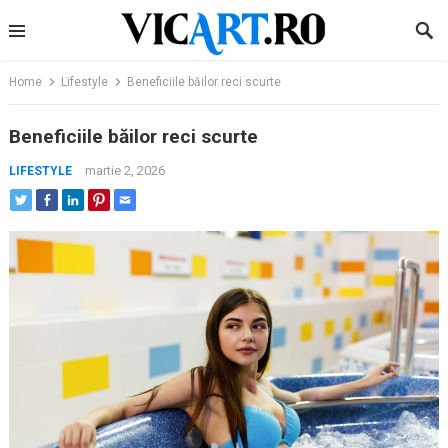
Skip
to
content
Home
Lifestyle
Beneficiile băilor reci scurte
Beneficiile băilor reci scurte
martie 2, 2026
LIFESTYLE