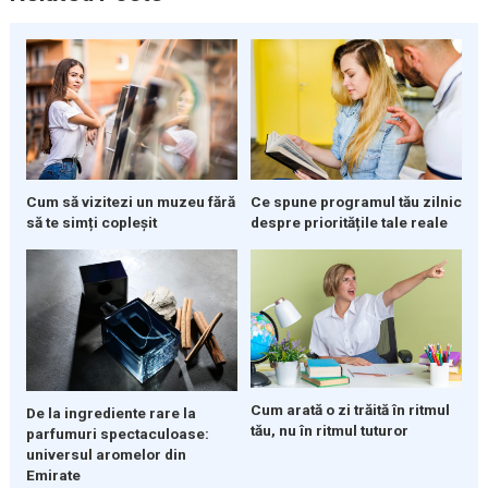
Cum să vizitezi un muzeu fără
Ce spune programul tău zilnic
să te simți copleșit
despre prioritățile tale reale
Cum arată o zi trăită în ritmul
De la ingrediente rare la
tău, nu în ritmul tuturor
parfumuri spectaculoase:
universul aromelor din
Emirate