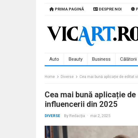
Skip
PRIMA PAGINĂ
DESPRE NOI
P
to
content
Auto
Beauty
Business
Călătorii
Home
Diverse
Cea mai bună aplicație de editat v
Cea mai bună aplicație de
influencerii din 2025
By
Redacția
·
mai 2, 2025
DIVERSE