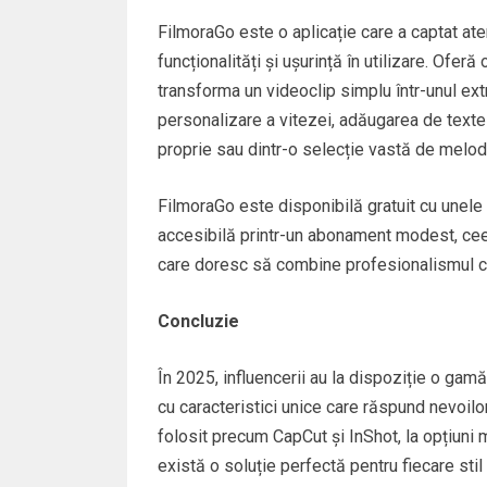
FilmoraGo este o aplicație care a captat ate
funcționalități și ușurință în utilizare. Oferă
transforma un videoclip simplu într-unul ext
personalizare a vitezei, adăugarea de texte
proprie sau dintr-o selecție vastă de melodii
FilmoraGo este disponibilă gratuit cu unele 
accesibilă printr-un abonament modest, ceea
care doresc să combine profesionalismul cu u
Concluzie
În 2025, influencerii au la dispoziție o gamă
cu caracteristici unice care răspund nevoilor
folosit precum CapCut și InShot, la opțiun
există o soluție perfectă pentru fiecare stil 