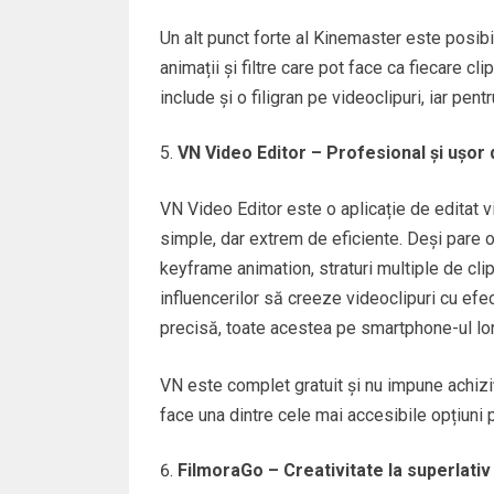
Un alt punct forte al Kinemaster este posib
animații și filtre care pot face ca fiecare cl
include și o filigran pe videoclipuri, iar pe
VN Video Editor – Profesional și ușor 
VN Video Editor este o aplicație de editat vi
simple, dar extrem de eficiente. Deși pare o
keyframe animation, straturi multiple de clip
influencerilor să creeze videoclipuri cu efec
precisă, toate acestea pe smartphone-ul lor
VN este complet gratuit și nu impune achiziț
face una dintre cele mai accesibile opțiuni p
FilmoraGo – Creativitate la superlativ