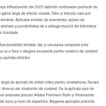
nția influencerilor din 2025 datorită combinației perfecte de
 o gamă largă de efecte vizuale, filtre și tranziții care pot
raordinar. Aplicația include, de asemenea, opțiuni de
 animate și posibilitatea de a adăuga muzică din biblioteca
 licențiate.
funcționalități limitate, dar și versiunea completă este
 ce o face o alegere excelentă pentru creatorii de conținut
șurința utilizării.
 largă de aplicații de editat video pentru smartphone, fiecare
 diverse ale creatorilor de conținut. De la aplicații ușor de
i mai avansate precum Adobe Premiere Rush și Kinemaster,
de lucru și nivel de expertiză. Alegerea aplicației potrivite