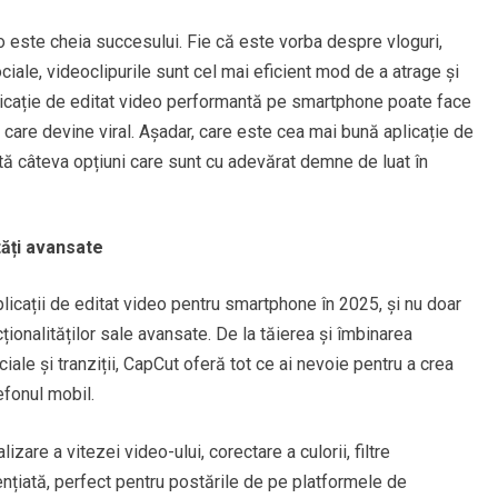
eo este cheia succesului. Fie că este vorba despre vloguri,
ociale, videoclipurile sunt cel mai eficient mod de a atrage și
plicație de editat video performantă pe smartphone poate face
l care devine viral. Așadar, care este cea mai bună aplicație de
ată câteva opțiuni care sunt cu adevărat demne de luat în
tăți avansate
licații de editat video pentru smartphone în 2025, și nu doar
ncționalităților sale avansate. De la tăierea și îmbinarea
iale și tranziții, CapCut oferă tot ce ai nevoie pentru a crea
efonul mobil.
izare a vitezei video-ului, corectare a culorii, filtre
ențiată, perfect pentru postările de pe platformele de