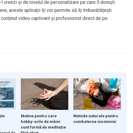
l creezi și de nivelul de personalizare pe care îl dorești
ere, aceste aplicații îți vor permite să îți îmbunătățești
 conținut video captivant și profesionist direct de pe
ște
Motive pentru care
Metode naturale pentru
hobby-urile de mâini
combaterea insomniei
sunt formă de meditație
cesul de
fără efort