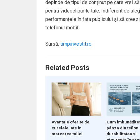
depinde de tipul de conținut pe care vrei să-
pentru videoclipurile tale. Indiferent de aleg
performanțele în fața publicului și să creezi
telefonul mobil.
Sursă:
timpinvestit.ro
Related Posts
Cum îmbunătățe
Avantaje oferite de
pânza din teflon
curelele late în
durabilitatea și
marcarea taliei
siguranța în pro