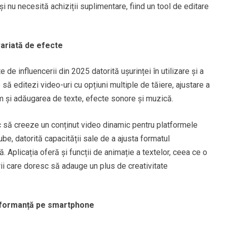
și nu necesită achiziții suplimentare, fiind un tool de editare
variată de efecte
 de influencerii din 2025 datorită ușurinței în utilizare și a
 să editezi video-uri cu opțiuni multiple de tăiere, ajustare a
cum și adăugarea de texte, efecte sonore și muzică.
c să creeze un conținut video dinamic pentru platformele
e, datorită capacității sale de a ajusta formatul
. Aplicația oferă și funcții de animație a textelor, ceea ce o
ii care doresc să adauge un plus de creativitate
rformanță pe smartphone