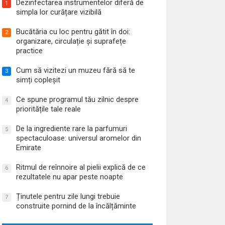
Dezinfectarea instrumentelor diferă de
1
simpla lor curățare vizibilă
Bucătăria cu loc pentru gătit în doi:
2
organizare, circulație și suprafețe
practice
Cum să vizitezi un muzeu fără să te
3
simți copleșit
Ce spune programul tău zilnic despre
4
prioritățile tale reale
De la ingrediente rare la parfumuri
5
spectaculoase: universul aromelor din
Emirate
Ritmul de reînnoire al pielii explică de ce
6
rezultatele nu apar peste noapte
Ținutele pentru zile lungi trebuie
7
construite pornind de la încălțăminte