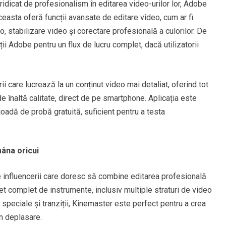
ridicat de profesionalism în editarea video-urilor lor, Adobe
asta oferă funcții avansate de editare video, cum ar fi
io, stabilizare video și corectare profesională a culorilor. De
ii Adobe pentru un flux de lucru complet, dacă utilizatorii
i care lucrează la un conținut video mai detaliat, oferind tot
e înaltă calitate, direct de pe smartphone. Aplicația este
oadă de probă gratuită, suficient pentru a testa
âna oricui
re influencerii care doresc să combine editarea profesională
set complet de instrumente, inclusiv multiple straturi de video
e speciale și tranziții, Kinemaster este perfect pentru a crea
în deplasare.