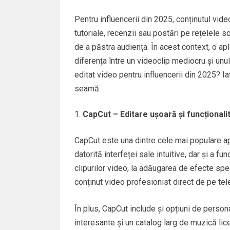
Pentru influencerii din 2025, conținutul vid
tutoriale, recenzii sau postări pe rețelele s
de a păstra audiența. În acest context, o a
diferența între un videoclip mediocru și unu
editat video pentru influencerii din 2025? I
seamă.
CapCut – Editare ușoară și funcționali
CapCut este una dintre cele mai populare ap
datorită interfeței sale intuitive, dar și a fu
clipurilor video, la adăugarea de efecte spec
conținut video profesionist direct de pe tel
În plus, CapCut include și opțiuni de personal
interesante și un catalog larg de muzică lic