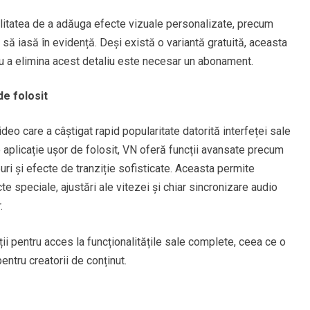
ilitatea de a adăuga efecte vizuale personalizate, precum
ip să iasă în evidență. Deși există o variantă gratuită, aceasta
ntru a elimina acest detaliu este necesar un abonament.
de folosit
deo care a câștigat rapid popularitate datorită interfeței sale
 aplicație ușor de folosit, VN oferă funcții avansate precum
uri și efecte de tranziție sofisticate. Aceasta permite
te speciale, ajustări ale vitezei și chiar sincronizare audio
.
ii pentru acces la funcționalitățile sale complete, ceea ce o
entru creatorii de conținut.