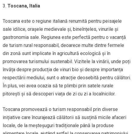
Toscana, Italia
Toscana este o regiune italiană renumită pentru peisajele
sale idilice, orașele medievale și, bineînțeles, vinurile și
gastronomia sale. Regiunea este perfectă pentru o vacanță
de turism rural responsabil, deoarece multe dintre fermele
din zonă sunt implicate în agricultură ecologică și în
promovarea turismului sustenabil. Vizitele la vinării, unde poți
învăța despre producția de vinuri bio și despre importanța
respectării mediului, sunt o atracție deosebită pentru călători.
În plus, vei avea ocazia să te plimbi prin satele rurale
pitorești și să descoperi viața de zi cu zi a localnicilor.
Toscana promovează o turism responsabil prin diverse
inițiative care încurajează călătorii să susțină micile afaceri
locale, de la meșteșuguri tradiționale până la produse
alimentare locale, ajutând astfel la conservarea patrimoniului