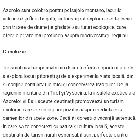
Azorele sunt celebre pentru peisajele montane, lacurile
vulcanice și flora bogată, iar turiștii pot explora aceste locuri
prin trasee de drumeție ghidate sau tururi ecologice, care
oferă o privire mai profundă asupra biodiversității regiunii.
Concluzie:
Turismul rural responsabil nu doar că oferă o oportunitate de
a explora locuri pitorești și de a experimenta viața locală, dar
și sprijină comunitățile mici și conservarea tradițiilor. De la
regiunile montane din Tirol și Vysocina, la insulele exotice ale
Azorelor și Bali, aceste destinații promovează un turism
ecologic care are un impact pozitiv asupra mediului și al
oamenilor din acele zone. Dacă îți dorești o vacanță autentică,
în care să te conectezi cu natura și cultura locală, aceste
destinații de turism rural responsabil sunt perfecte pentru