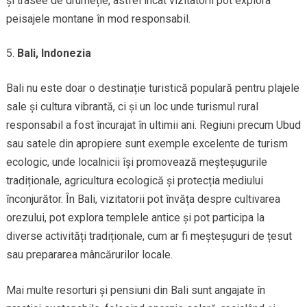
și trasee de drumeție, astfel încât vizitatorii pot explora
peisajele montane în mod responsabil.
Bali, Indonezia
Bali nu este doar o destinație turistică populară pentru plajele
sale și cultura vibrantă, ci și un loc unde turismul rural
responsabil a fost încurajat în ultimii ani. Regiuni precum Ubud
sau satele din apropiere sunt exemple excelente de turism
ecologic, unde localnicii își promovează meșteșugurile
tradiționale, agricultura ecologică și protecția mediului
înconjurător. În Bali, vizitatorii pot învăța despre cultivarea
orezului, pot explora templele antice și pot participa la
diverse activități tradiționale, cum ar fi meșteșuguri de țesut
sau prepararea mâncărurilor locale.
Mai multe resorturi și pensiuni din Bali sunt angajate în