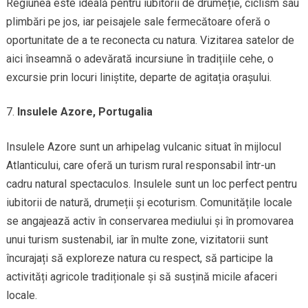
Regiunea este ideală pentru iubitorii de drumeție, ciclism sau
plimbări pe jos, iar peisajele sale fermecătoare oferă o
oportunitate de a te reconecta cu natura. Vizitarea satelor de
aici înseamnă o adevărată incursiune în tradițiile cehe, o
excursie prin locuri liniștite, departe de agitația orașului.
Insulele Azore, Portugalia
Insulele Azore sunt un arhipelag vulcanic situat în mijlocul
Atlanticului, care oferă un turism rural responsabil într-un
cadru natural spectaculos. Insulele sunt un loc perfect pentru
iubitorii de natură, drumeții și ecoturism. Comunitățile locale
se angajează activ în conservarea mediului și în promovarea
unui turism sustenabil, iar în multe zone, vizitatorii sunt
încurajați să exploreze natura cu respect, să participe la
activități agricole tradiționale și să susțină micile afaceri
locale.