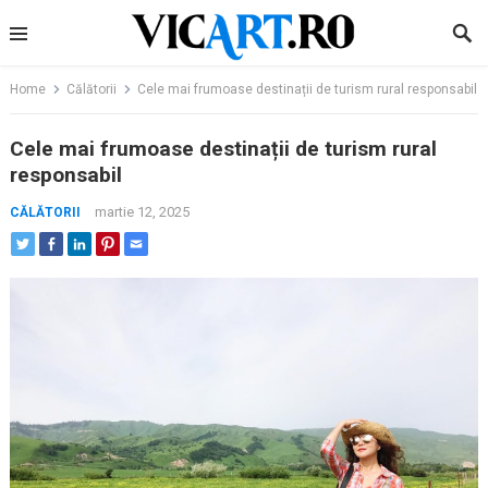
Skip
to
content
Home
Călătorii
Cele mai frumoase destinații de turism rural responsabil
Cele mai frumoase destinații de turism rural
responsabil
martie 12, 2025
CĂLĂTORII