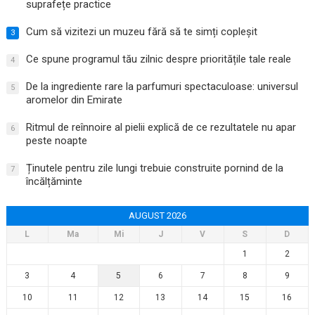
suprafețe practice
Cum să vizitezi un muzeu fără să te simți copleșit
3
Ce spune programul tău zilnic despre prioritățile tale reale
4
De la ingrediente rare la parfumuri spectaculoase: universul
5
aromelor din Emirate
Ritmul de reînnoire al pielii explică de ce rezultatele nu apar
6
peste noapte
Ținutele pentru zile lungi trebuie construite pornind de la
7
încălțăminte
AUGUST 2026
L
Ma
Mi
J
V
S
D
1
2
3
4
5
6
7
8
9
10
11
12
13
14
15
16