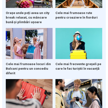
Orașe unde poți avea un city
Cele mai frumoase rute
break relaxat, cu mâncare
pentru croaziere în fiorduri
bună și plimbări ușoare
Cele mai frumoase locuri din
Cele mai frecvente greșeli pe
Balcani pentru un concediu
care le fac turiștii în vacanță
diferit