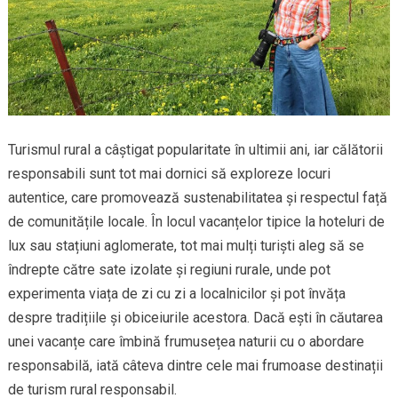
Turismul rural a câștigat popularitate în ultimii ani, iar călătorii
responsabili sunt tot mai dornici să exploreze locuri
autentice, care promovează sustenabilitatea și respectul față
de comunitățile locale. În locul vacanțelor tipice la hoteluri de
lux sau stațiuni aglomerate, tot mai mulți turiști aleg să se
îndrepte către sate izolate și regiuni rurale, unde pot
experimenta viața de zi cu zi a localnicilor și pot învăța
despre tradițiile și obiceiurile acestora. Dacă ești în căutarea
unei vacanțe care îmbină frumusețea naturii cu o abordare
responsabilă, iată câteva dintre cele mai frumoase destinații
de turism rural responsabil.