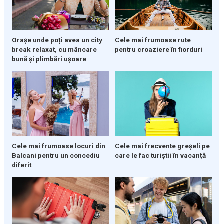
Orașe unde poți avea un city
Cele mai frumoase rute
break relaxat, cu mâncare
pentru croaziere în fiorduri
bună și plimbări ușoare
Cele mai frumoase locuri din
Cele mai frecvente greșeli pe
Balcani pentru un concediu
care le fac turiștii în vacanță
diferit