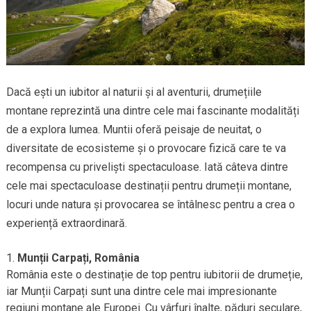
Dacă ești un iubitor al naturii și al aventurii, drumețiile
montane reprezintă una dintre cele mai fascinante modalități
de a explora lumea. Muntii oferă peisaje de neuitat, o
diversitate de ecosisteme și o provocare fizică care te va
recompensa cu priveliști spectaculoase. Iată câteva dintre
cele mai spectaculoase destinații pentru drumeții montane,
locuri unde natura și provocarea se întâlnesc pentru a crea o
experiență extraordinară.
Munții Carpați, România
România este o destinație de top pentru iubitorii de drumeție,
iar Munții Carpați sunt una dintre cele mai impresionante
regiuni montane ale Europei. Cu vârfuri înalte, păduri seculare,