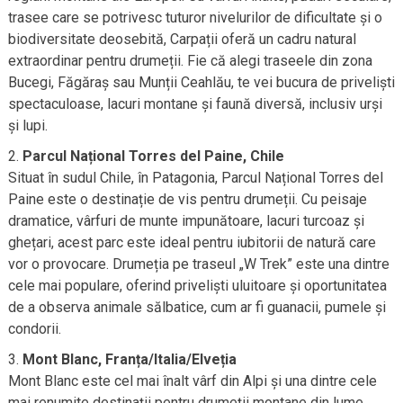
trasee care se potrivesc tuturor nivelurilor de dificultate și o
biodiversitate deosebită, Carpații oferă un cadru natural
extraordinar pentru drumeții. Fie că alegi traseele din zona
Bucegi, Făgăraș sau Munții Ceahlău, te vei bucura de priveliști
spectaculoase, lacuri montane și faună diversă, inclusiv urși
și lupi.
Parcul Național Torres del Paine, Chile
Situat în sudul Chile, în Patagonia, Parcul Național Torres del
Paine este o destinație de vis pentru drumeții. Cu peisaje
dramatice, vârfuri de munte impunătoare, lacuri turcoaz și
ghețari, acest parc este ideal pentru iubitorii de natură care
vor o provocare. Drumeția pe traseul „W Trek” este una dintre
cele mai populare, oferind priveliști uluitoare și oportunitatea
de a observa animale sălbatice, cum ar fi guanacii, pumele și
condorii.
Mont Blanc, Franța/Italia/Elveția
Mont Blanc este cel mai înalt vârf din Alpi și una dintre cele
mai renumite destinații pentru drumeții montane din lume.