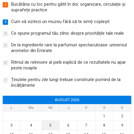
Bucătăria cu loc pentru gătit în doi: organizare, circulație și
2
suprafețe practice
Cum să vizitezi un muzeu fără să te simți copleșit
3
Ce spune programul tău zilnic despre prioritățile tale reale
4
De la ingrediente rare la parfumuri spectaculoase: universul
5
aromelor din Emirate
Ritmul de reînnoire al pielii explică de ce rezultatele nu apar
6
peste noapte
Ținutele pentru zile lungi trebuie construite pornind de la
7
încălțăminte
AUGUST 2026
L
Ma
Mi
J
V
S
D
1
2
3
4
5
6
7
8
9