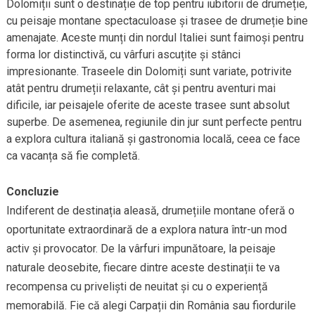
Dolomiții sunt o destinație de top pentru iubitorii de drumeție,
cu peisaje montane spectaculoase și trasee de drumeție bine
amenajate. Aceste munți din nordul Italiei sunt faimoși pentru
forma lor distinctivă, cu vârfuri ascuțite și stânci
impresionante. Traseele din Dolomiți sunt variate, potrivite
atât pentru drumeții relaxante, cât și pentru aventuri mai
dificile, iar peisajele oferite de aceste trasee sunt absolut
superbe. De asemenea, regiunile din jur sunt perfecte pentru
a explora cultura italiană și gastronomia locală, ceea ce face
ca vacanța să fie completă.
Concluzie
Indiferent de destinația aleasă, drumețiile montane oferă o
oportunitate extraordinară de a explora natura într-un mod
activ și provocator. De la vârfuri impunătoare, la peisaje
naturale deosebite, fiecare dintre aceste destinații te va
recompensa cu priveliști de neuitat și cu o experiență
memorabilă. Fie că alegi Carpații din România sau fiordurile