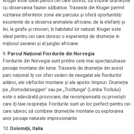
Kruger este ideal pentru cei care doresc să îmbine drumețiile
cu observarea faunei sălbatice. Traseele din Kruger permit
vizitarea diferitelor zone ale parcului și oferă oportunități
excelente de a observa animalele africane, de la elefanți și
lei, la girafe și rinoceri, în habitatul lor natural. Kruger este
ideal pentru cei care doresc o experiență de drumeție în
mijlocul savanei și al junglei africane.
Parcul Național Fiordurile din Norvegia
Fiordurile din Norvegia sunt printre cele mai spectaculoase
peisaje montane din lume. Traseele de drumeție din acest
parc național îți vor oferi vederi de neegalat ale fiordurilor
adânci, ale vârfurilor montane și ale apelor limpezi. Drumeția
pe „Romsdalseggen” sau pe „Trolltunga” (Limba Trollului)
este o adevărată provocare, dar recompensată cu priveliști
care îți taie respirația. Fiordurile sunt un loc perfect pentru cei
care iubesc să combine drumețiile montane cu explorarea
unor peisaje naturale impresionante.
Dolomiții, Italia