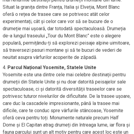
Situat la granița dintre Franța, Italia și Elveția, Mont Blanc
oferă o rețea de trasee care se potrivesc atât celor
experimentați, cât și celor care vor să se bucure de o
drumeție mai ușoară, dar totodată spectaculoasă. Drumeția
de-a lungul traseului „Tour du Mont Blanc” este o alegere
populară, permițându-ți să explorezi peisaje alpine uimitoare,
să traversezi pasuri montane și să te bucuri de vederi de
neuitat asupra vârfurilor acoperite de zăpadă.
Parcul Național Yosemite, Statele Unite
Yosemite este una dintre cele mai celebre destinații pentru
drumeții din Statele Unite și nu doar datorită peisajelor sale
spectaculoase, ci și datorită diversității traseelor care se
potrivesc tuturor nivelurilor de dificultate. De la trasee ușoare,
care duc la cascadele impresionante, până la trasee mai
dificile, care te conduc spre vârfurile stâncoase, Yosemite
oferă ceva pentru toți. Monumente naturale precum Half
Dome și El Capitan atrag drumeți din întreaga lume, iar flora și
fauna parcului sunt un alt motiv pentru care acest loc este un