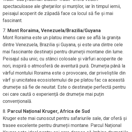
spectaculoase ale ghețarilor și munților, iar în timpul iernii,
peisajul acoperit de zăpadă face ca locul să fie și mai
fascinant.
Mont Roraima, Venezuela/Brazilia/Guyana
Mont Roraima este un platou imens care se află la granița
dintre Venezuela, Brazilia și Guyana, și este una dintre cele
mai fascinante destinații pentru drumeții montane din lume.
Peisajul său unic, cu stânci colosale și vârfuri acoperite de
nori, inspiră o atmosferă de aventură pură. Drumeția până la
vârful montului Roraima este o provocare, dar priveliștile din
vârf și unicitatea ecosistemului de pe platou fac ca această
drumeție să fie de neuitat. Este o destinație perfectă pentru
cei care caută o experiență de drumeție mai puțin
convențională.
Parcul Național Kruger, Africa de Sud
Kruger este mai cunoscut pentru safariurile sale, dar oferă și
trasee excelente pentru drumeții montane. Parcul Național