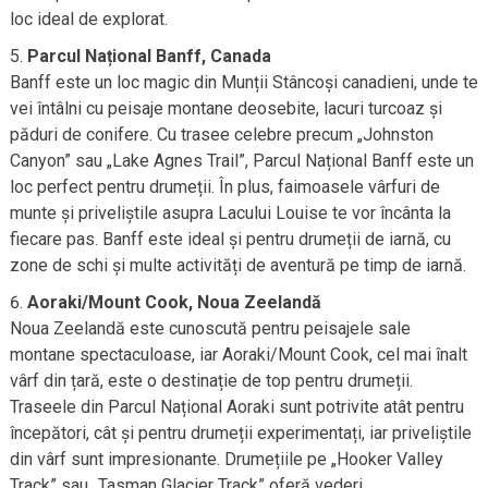
loc ideal de explorat.
Parcul Național Banff, Canada
Banff este un loc magic din Munții Stâncoși canadieni, unde te
vei întâlni cu peisaje montane deosebite, lacuri turcoaz și
păduri de conifere. Cu trasee celebre precum „Johnston
Canyon” sau „Lake Agnes Trail”, Parcul Național Banff este un
loc perfect pentru drumeții. În plus, faimoasele vârfuri de
munte și priveliștile asupra Lacului Louise te vor încânta la
fiecare pas. Banff este ideal și pentru drumeții de iarnă, cu
zone de schi și multe activități de aventură pe timp de iarnă.
Aoraki/Mount Cook, Noua Zeelandă
Noua Zeelandă este cunoscută pentru peisajele sale
montane spectaculoase, iar Aoraki/Mount Cook, cel mai înalt
vârf din țară, este o destinație de top pentru drumeții.
Traseele din Parcul Național Aoraki sunt potrivite atât pentru
începători, cât și pentru drumeții experimentați, iar priveliștile
din vârf sunt impresionante. Drumețiile pe „Hooker Valley
Track” sau „Tasman Glacier Track” oferă vederi