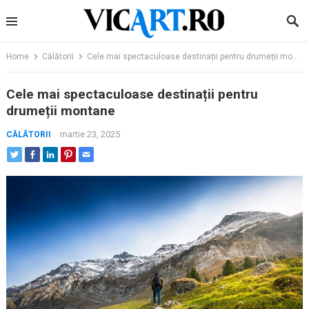
Skip
to
content
Home
Călătorii
Cele mai spectaculoase destinații pentru drumeții montane
Cele mai spectaculoase destinații pentru
drumeții montane
martie 23, 2025
CĂLĂTORII