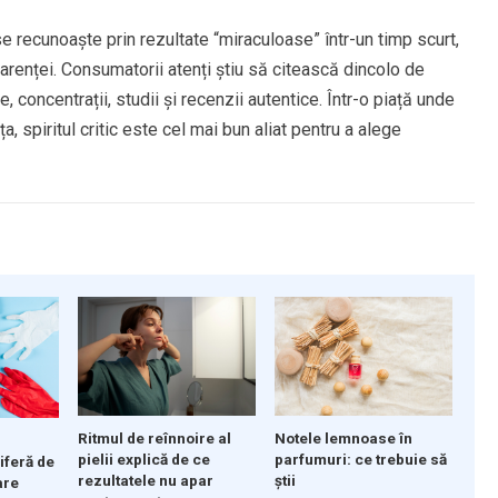
 recunoaște prin rezultate “miraculoase” într-un timp scurt,
parenței. Consumatorii atenți știu să citească dincolo de
 concentrații, studii și recenzii autentice. Într-o piață unde
a, spiritul critic este cel mai bun aliat pentru a alege
Ritmul de reînnoire al
Notele lemnoase în
pielii explică de ce
parfumuri: ce trebuie să
iferă de
rezultatele nu apar
știi
are