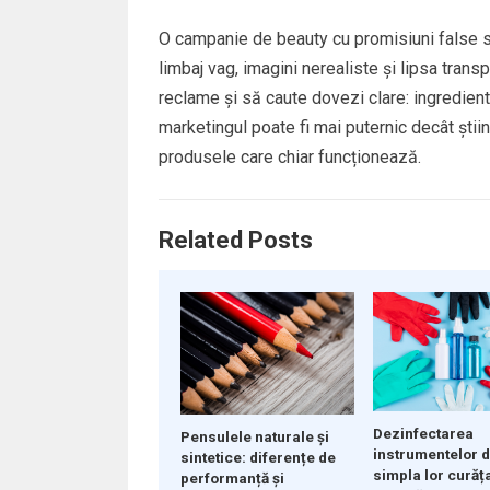
O campanie de beauty cu promisiuni false se
limbaj vag, imagini nerealiste și lipsa trans
reclame și să caute dovezi clare: ingrediente,
marketingul poate fi mai puternic decât științ
produsele care chiar funcționează.
Related Posts
Dezinfectarea
Pensulele naturale și
instrumentelor d
sintetice: diferențe de
simpla lor curăț
performanță și