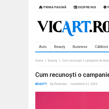
Skip
PRIMA PAGINĂ
DESPRE NOI
P
to
content
Auto
Beauty
Business
Călătorii
Home
Beauty
Cum recunoști o campanie de beaut
Cum recunoști o campanie
By
Redacția
·
noiembrie 21, 2025
BEAUTY