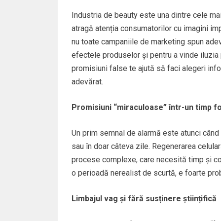
Industria de beauty este una dintre cele mai
atragă atenția consumatorilor cu imagini im
nu toate campaniile de marketing spun adevă
efectele produselor și pentru a vinde iluzia
promisiuni false te ajută să faci alegeri inf
adevărat.
Promisiuni “miraculoase” într-un timp f
Un prim semnal de alarmă este atunci când
sau în doar câteva zile. Regenerarea celula
procese complexe, care necesită timp și con
o perioadă nerealist de scurtă, e foarte pro
Limbajul vag și fără susținere științifică