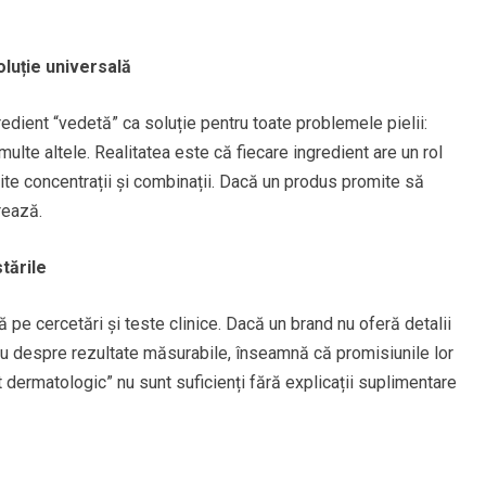
luție universală
edient “vedetă” ca soluție pentru toate problemele pielii:
multe altele. Realitatea este că fiecare ingredient are un rol
ite concentrații și combinații. Dacă un produs promite să
rează.
stările
pe cercetări și teste clinice. Dacă un brand nu oferă detalii
u despre rezultate măsurabile, înseamnă că promisiunile lor
dermatologic” nu sunt suficienți fără explicații suplimentare