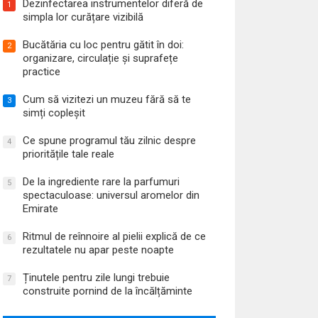
Dezinfectarea instrumentelor diferă de
1
simpla lor curățare vizibilă
Bucătăria cu loc pentru gătit în doi:
2
organizare, circulație și suprafețe
practice
Cum să vizitezi un muzeu fără să te
3
simți copleșit
Ce spune programul tău zilnic despre
4
prioritățile tale reale
De la ingrediente rare la parfumuri
5
spectaculoase: universul aromelor din
Emirate
Ritmul de reînnoire al pielii explică de ce
6
rezultatele nu apar peste noapte
Ținutele pentru zile lungi trebuie
7
construite pornind de la încălțăminte