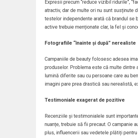
Expresii precum “reduce vizibil ridurile”, “
atractiv, dar de multe ori nu sunt susținute 
testelor independente arată că brandul se 
active trebuie menționate clar, la fel și conce
Fotografiile “înainte și după” nerealiste
Campaniile de beauty folosesc adesea imagin
produselor. Problema este că multe dintre ace
lumină diferite sau cu persoane care au bene
imagini pare prea drastică sau nerealistă, exi
Testimoniale exagerat de pozitive
Recenziile și testimonialele sunt importante,
nuanțe, trebuie să fii precaut. O campanie au
plus, influencerii sau vedetele plătiți pent