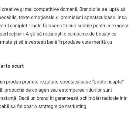
 creative și mai competitive domenii. Brandurile se luptă să
pecabile, texte emoționale și promisiuni spectaculoase. Însă
rul complet. Unele folosesc trucuri subtile pentru a exagera
 perfecțiunii. A ști să recunoști o campanie de beauty cu
ormate și să investești banii în produse care merită cu
oarte scurt
 un produs promite rezultate spectaculoase “peste noapte”
ră, producția de colagen sau estomparea ridurilor sunt
stanță. Dacă un brand îți garantează schimbări radicale într-
babil să fie doar o strategie de marketing.