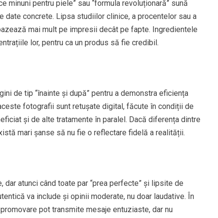
face minuni pentru piele” sau “formula revoluționară” sună
de date concrete. Lipsa studiilor clinice, a procentelor sau a
bazează mai mult pe impresii decât pe fapte. Ingredientele
ntrațiile lor, pentru ca un produs să fie credibil.
i de tip “înainte și după” pentru a demonstra eficiența
ste fotografii sunt retușate digital, făcute în condiții de
ficiat și de alte tratamente în paralel. Dacă diferența dintre
stă mari șanse să nu fie o reflectare fidelă a realității.
 dar atunci când toate par “prea perfecte” și lipsite de
tentică va include și opinii moderate, nu doar laudative. În
ru promovare pot transmite mesaje entuziaste, dar nu