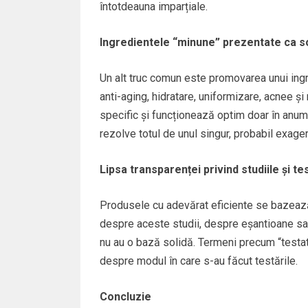
întotdeauna imparțiale.
Ingredientele “minune” prezentate ca so
Un alt truc comun este promovarea unui ingr
anti-aging, hidratare, uniformizare, acnee și 
specific și funcționează optim doar în anum
rezolve totul de unul singur, probabil exage
Lipsa transparenței privind studiile și te
Produsele cu adevărat eficiente se bazează 
despre aceste studii, despre eșantioane sa
nu au o bază solidă. Termeni precum “testat 
despre modul în care s-au făcut testările.
Concluzie