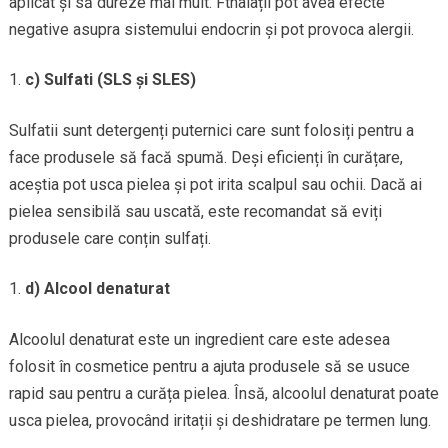
aplicat și să dureze mai mult. Fthalații pot avea efecte
negative asupra sistemului endocrin și pot provoca alergii.
c) Sulfati (SLS și SLES)
Sulfatii sunt detergenți puternici care sunt folosiți pentru a
face produsele să facă spumă. Deși eficienți în curățare,
aceștia pot usca pielea și pot irita scalpul sau ochii. Dacă ai
pielea sensibilă sau uscată, este recomandat să eviți
produsele care conțin sulfați.
d) Alcool denaturat
Alcoolul denaturat este un ingredient care este adesea
folosit în cosmetice pentru a ajuta produsele să se usuce
rapid sau pentru a curăța pielea. Însă, alcoolul denaturat poate
usca pielea, provocând iritații și deshidratare pe termen lung.