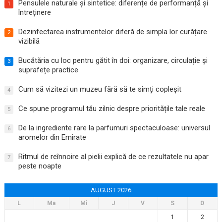
Pensulele naturale și sintetice: diferențe de performanță și
1
întreținere
Dezinfectarea instrumentelor diferă de simpla lor curățare
2
vizibilă
Bucătăria cu loc pentru gătit în doi: organizare, circulație și
3
suprafețe practice
Cum să vizitezi un muzeu fără să te simți copleșit
4
Ce spune programul tău zilnic despre prioritățile tale reale
5
De la ingrediente rare la parfumuri spectaculoase: universul
6
aromelor din Emirate
Ritmul de reînnoire al pielii explică de ce rezultatele nu apar
7
peste noapte
AUGUST 2026
L
Ma
Mi
J
V
S
D
1
2