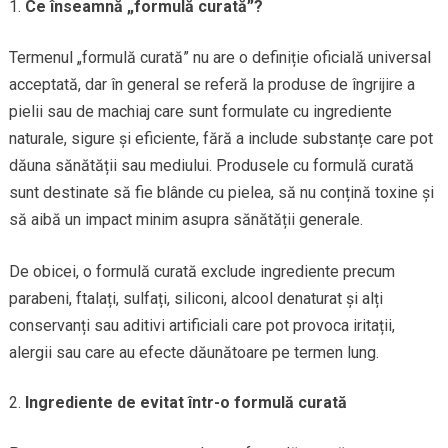
Ce înseamnă „formulă curată”?
Termenul „formulă curată” nu are o definiție oficială universal
acceptată, dar în general se referă la produse de îngrijire a
pielii sau de machiaj care sunt formulate cu ingrediente
naturale, sigure și eficiente, fără a include substanțe care pot
dăuna sănătății sau mediului. Produsele cu formulă curată
sunt destinate să fie blânde cu pielea, să nu conțină toxine și
să aibă un impact minim asupra sănătății generale.
De obicei, o formulă curată exclude ingrediente precum
parabeni, ftalați, sulfați, siliconi, alcool denaturat și alți
conservanți sau aditivi artificiali care pot provoca iritații,
alergii sau care au efecte dăunătoare pe termen lung.
Ingrediente de evitat într-o formulă curată