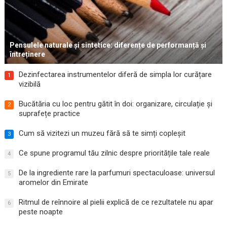
Pensulele naturale și sintetice: diferențe de performanță și
întreținere
Dezinfectarea instrumentelor diferă de simpla lor curățare
1
vizibilă
Bucătăria cu loc pentru gătit în doi: organizare, circulație și
2
suprafețe practice
Cum să vizitezi un muzeu fără să te simți copleșit
3
Ce spune programul tău zilnic despre prioritățile tale reale
4
De la ingrediente rare la parfumuri spectaculoase: universul
5
aromelor din Emirate
Ritmul de reînnoire al pielii explică de ce rezultatele nu apar
6
peste noapte