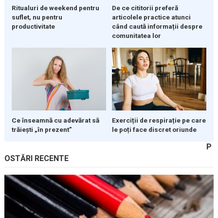
Ritualuri de weekend pentru
De ce cititorii preferă
suflet, nu pentru
articolele practice atunci
productivitate
când caută informații despre
comunitatea lor
Ce înseamnă cu adevărat să
Exerciții de respirație pe care
trăiești „în prezent”
le poți face discret oriunde
P
OSTĂRI RECENTE