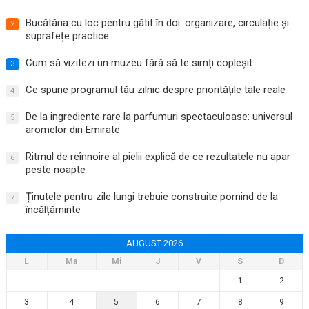
Bucătăria cu loc pentru gătit în doi: organizare, circulație și
2
suprafețe practice
Cum să vizitezi un muzeu fără să te simți copleșit
3
Ce spune programul tău zilnic despre prioritățile tale reale
4
De la ingrediente rare la parfumuri spectaculoase: universul
5
aromelor din Emirate
Ritmul de reînnoire al pielii explică de ce rezultatele nu apar
6
peste noapte
Ținutele pentru zile lungi trebuie construite pornind de la
7
încălțăminte
AUGUST 2026
L
Ma
Mi
J
V
S
D
1
2
3
4
5
6
7
8
9