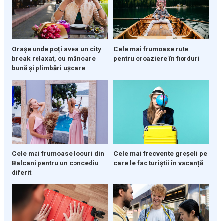
Orașe unde poți avea un city
Cele mai frumoase rute
break relaxat, cu mâncare
pentru croaziere în fiorduri
bună și plimbări ușoare
Cele mai frumoase locuri din
Cele mai frecvente greșeli pe
Balcani pentru un concediu
care le fac turiștii în vacanță
diferit