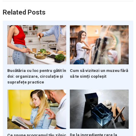
Related Posts
Bucătăria cu loc pentru gătit în
Cum să vizitezi un muzeu fără
doi: organizare, circulație și
să te simți copleșit
suprafețe practice
De la ingrediente rare la
Ce spune programul tău zilnic