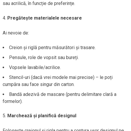
sau acrilică, în funcție de preferințe.
Pregătește materialele necesare
Ai nevoie de:
Creion și riglă pentru măsurători și trasare.
Pensule, role de vopsit sau bureți.
Vopsele lavabile/acrilice.
Stencil-uri (dacă vrei modele mai precise) – le poți
cumpăra sau face singur din carton.
Bandă adezivă de mascare (pentru delimitare clară a
formelor).
Marchează și planifică designul
Folosește creionul și rigla pentru a contura ușor designul pe