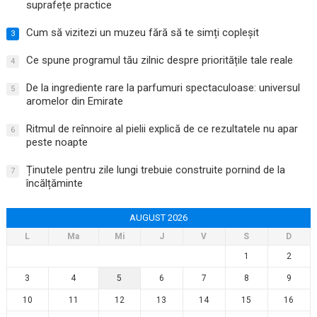
suprafețe practice
Cum să vizitezi un muzeu fără să te simți copleșit
3
Ce spune programul tău zilnic despre prioritățile tale reale
4
De la ingrediente rare la parfumuri spectaculoase: universul
5
aromelor din Emirate
Ritmul de reînnoire al pielii explică de ce rezultatele nu apar
6
peste noapte
Ținutele pentru zile lungi trebuie construite pornind de la
7
încălțăminte
AUGUST 2026
L
Ma
Mi
J
V
S
D
1
2
3
4
5
6
7
8
9
10
11
12
13
14
15
16