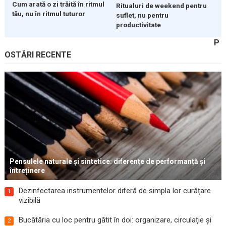
Cum arată o zi trăită în ritmul
Ritualuri de weekend pentru
tău, nu în ritmul tuturor
suflet, nu pentru
productivitate
P
OSTĂRI RECENTE
Pensulele naturale și sintetice: diferențe de performanță și
întreținere
Dezinfectarea instrumentelor diferă de simpla lor curățare
1
vizibilă
Bucătăria cu loc pentru gătit în doi: organizare, circulație și
2