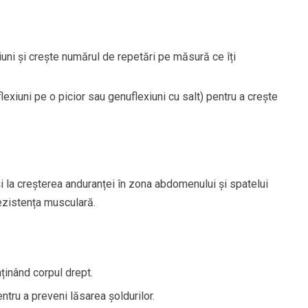
uni și crește numărul de repetări pe măsură ce îți
lexiuni pe o picior sau genuflexiuni cu salt) pentru a crește
 și la creșterea anduranței în zona abdomenului și spatelui
rezistența musculară.
nținând corpul drept.
tru a preveni lăsarea șoldurilor.