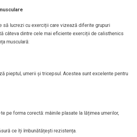
 musculare
 să lucrezi cu exerciții care vizează diferite grupuri
ă câteva dintre cele mai eficiente exerciții de calisthenics
anța musculară:
ază pieptul, umerii și tricepsul. Acestea sunt excelente pentru
te pe forma corectă: mâinile plasate la lățimea umerilor,
sură ce îți îmbunătățești rezistența.