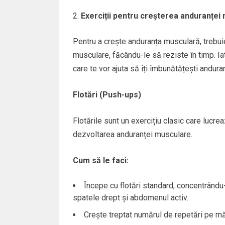
Exerciții pentru creșterea anduranței
Pentru a crește anduranța musculară, trebuie
musculare, făcându-le să reziste în timp. Iat
care te vor ajuta să îți îmbunătățești andur
Flotări (Push-ups)
Flotările sunt un exercițiu clasic care lucre
dezvoltarea anduranței musculare.
Cum să le faci:
Începe cu flotări standard, concentrându-
spatele drept și abdomenul activ.
Crește treptat numărul de repetări pe mă