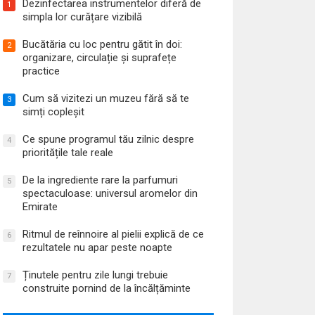
Dezinfectarea instrumentelor diferă de
1
simpla lor curățare vizibilă
Bucătăria cu loc pentru gătit în doi:
2
organizare, circulație și suprafețe
practice
Cum să vizitezi un muzeu fără să te
3
simți copleșit
Ce spune programul tău zilnic despre
4
prioritățile tale reale
De la ingrediente rare la parfumuri
5
spectaculoase: universul aromelor din
Emirate
Ritmul de reînnoire al pielii explică de ce
6
rezultatele nu apar peste noapte
Ținutele pentru zile lungi trebuie
7
construite pornind de la încălțăminte