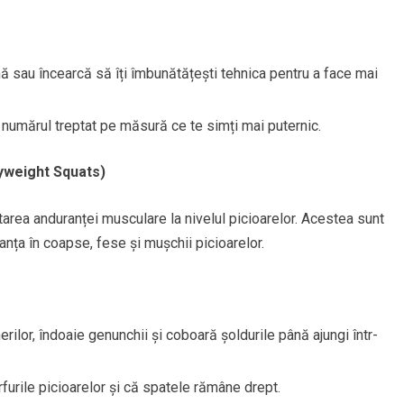
 sau încearcă să îți îmbunătățești tehnica pentru a face mai
 numărul treptat pe măsură ce te simți mai puternic.
yweight Squats)
area anduranței musculare la nivelul picioarelor. Acestea sunt
anța în coapse, fese și mușchii picioarelor.
erilor, îndoaie genunchii și coboară șoldurile până ajungi într-
urile picioarelor și că spatele rămâne drept.