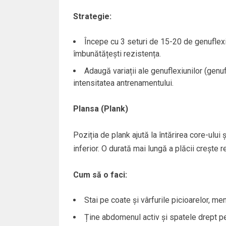
Strategie:
Începe cu 3 seturi de 15-20 de genuflexi
îmbunătățești rezistența.
Adaugă variații ale genuflexiunilor (genuf
intensitatea antrenamentului.
Plansa (Plank)
Poziția de plank ajută la întărirea core-ului
inferior. O durată mai lungă a plăcii crește 
Cum să o faci:
Stai pe coate și vârfurile picioarelor, me
Ține abdomenul activ și spatele drept pen