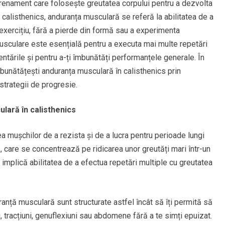
renament care folosește greutatea corpului pentru a dezvolta
În calisthenics, anduranța musculară se referă la abilitatea de a
exercițiu, fără a pierde din formă sau a experimenta
sculare este esențială pentru a executa mai multe repetări
dentările și pentru a-ți îmbunătăți performanțele generale. În
mbunătățești anduranța musculară în calisthenics prin
strategii de progresie.
lară în calisthenics
 mușchilor de a rezista și de a lucra pentru perioade lungi
 care se concentrează pe ridicarea unor greutăți mari într-un
implică abilitatea de a efectua repetări multiple cu greutatea
anță musculară sunt structurate astfel încât să îți permită să
i, tracțiuni, genuflexiuni sau abdomene fără a te simți epuizat.