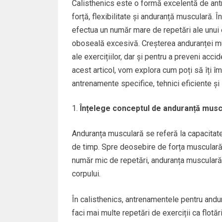
Calisthenics este o formă excelentă de ant
forță, flexibilitate și anduranță musculară. 
efectua un număr mare de repetări ale unui 
oboseală excesivă. Creșterea anduranței mu
ale exercițiilor, dar și pentru a preveni acci
acest articol, vom explora cum poți să îți î
antrenamente specifice, tehnici eficiente și 
Înțelege conceptul de anduranță muscu
Anduranța musculară se referă la capacitatea
de timp. Spre deosebire de forța musculară,
număr mic de repetări, anduranța musculară 
corpului.
În calisthenics, antrenamentele pentru andur
faci mai multe repetări de exerciții ca flotăr