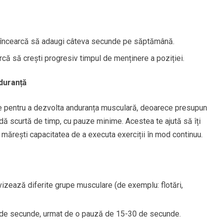
 încearcă să adaugi câteva secunde pe săptămână.
rcă să crești progresiv timpul de menținere a poziției.
duranță
te pentru a dezvolta anduranța musculară, deoarece presupun
adă scurtă de timp, cu pauze minime. Acestea te ajută să îți
 mărești capacitatea de a executa exerciții în mod continuu.
vizează diferite grupe musculare (de exemplu: flotări,
0 de secunde, urmat de o pauză de 15-30 de secunde.