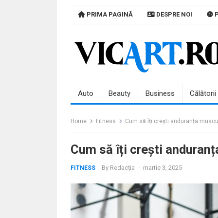
Skip
PRIMA PAGINĂ
DESPRE NOI
P
to
content
Auto
Beauty
Business
Călătorii
Home
Fitness
Cum să îți crești anduranța muscul
Cum să îți crești anduranț
By
Redacția
·
martie 3, 2025
FITNESS