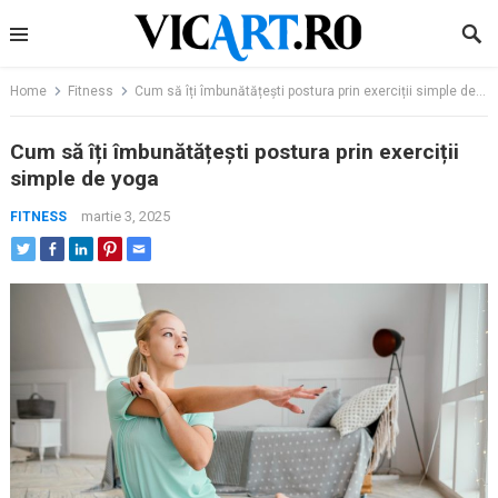
Skip
to
content
Home
Fitness
Cum să îți îmbunătățești postura prin exerciții simple de yoga
Cum să îți îmbunătățești postura prin exerciții
simple de yoga
martie 3, 2025
FITNESS