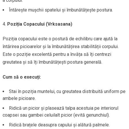
a corpului.
Întărește mușchii spatelui și îmbunătățește postura.
Poziția Copacului (Vrksasana)
Poziția copacului este o postură de echilibru care ajută la
întărirea picioarelor și la îmbunătățirea stabilității corpului.
Este o poziție excelentă pentru a învăța să îți centrezi
greutatea și să îți îmbunătățești postura generală.
Cum să o execuți:
Stai în poziția muntelui, cu greutatea distribuită uniform pe
ambele picioare.
Ridică un picior și plasează talpa acestuia pe interiorul
coapsei sau gambei celuilalt picior (evită genunchiul).
Ridică brațele deasupra capului și alătură palmele.