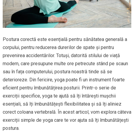
Postura corectă este esențială pentru sănătatea generală a
corpului, pentru reducerea durerilor de spate și pentru
prevenirea accidentărilor. Totuși, datorită stilului de viață
modern, care presupune multe ore petrecute stând pe scaun
sau în fața computerului, postura noastră tinde să se
deterioreze. Din fericire, yoga poate fi un instrument foarte
eficient pentru îmbunătățirea posturii. Printr-o serie de
exerciții specifice, yoga te ajută să îți întărești mușchii
esențiali, să îți îmbunătățești flexibilitatea și să îți aliniez
corect coloana vertebrală. În acest articol, vom explora câteva
exerciții simple de yoga care te vor ajuta să îți îmbunătățești
postura.