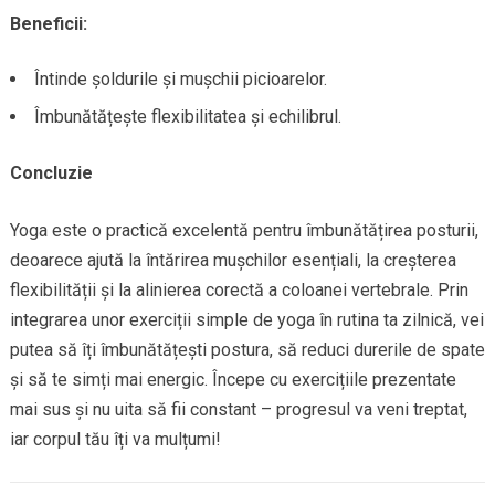
Beneficii:
Întinde șoldurile și mușchii picioarelor.
Îmbunătățește flexibilitatea și echilibrul.
Concluzie
Yoga este o practică excelentă pentru îmbunătățirea posturii,
deoarece ajută la întărirea mușchilor esențiali, la creșterea
flexibilității și la alinierea corectă a coloanei vertebrale. Prin
integrarea unor exerciții simple de yoga în rutina ta zilnică, vei
putea să îți îmbunătățești postura, să reduci durerile de spate
și să te simți mai energic. Începe cu exercițiile prezentate
mai sus și nu uita să fii constant – progresul va veni treptat,
iar corpul tău îți va mulțumi!