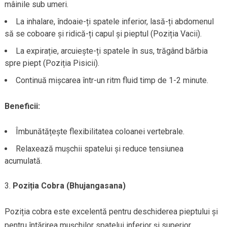
mâinile sub umeri.
La inhalare, îndoaie-ți spatele inferior, lasă-ți abdomenul
să se coboare și ridică-ți capul și pieptul (Poziția Vacii).
La expirație, arcuiește-ți spatele în sus, trăgând bărbia
spre piept (Poziția Pisicii).
Continuă mișcarea într-un ritm fluid timp de 1-2 minute.
Beneficii:
Îmbunătățește flexibilitatea coloanei vertebrale.
Relaxează mușchii spatelui și reduce tensiunea
acumulată.
Poziția Cobra (Bhujangasana)
Poziția cobra este excelentă pentru deschiderea pieptului și
pentru întărirea mușchilor spatelui inferior și superior,