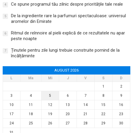
Ce spune programul tău zilnic despre prioritățile tale reale
4
De la ingrediente rare la parfumuri spectaculoase: universul
5
aromelor din Emirate
Ritmul de reînnoire al pielii explică de ce rezultatele nu apar
6
peste noapte
Ținutele pentru zile lungi trebuie construite pornind de la
7
încălțăminte
AUGUST 2026
L
Ma
Mi
J
V
S
D
1
2
3
4
5
6
7
8
9
10
11
12
13
14
15
16
17
18
19
20
21
22
23
24
25
26
27
28
29
30
31