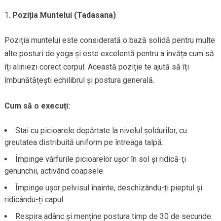
Poziția Muntelui (Tadasana)
Poziția muntelui este considerată o bază solidă pentru multe
alte posturi de yoga și este excelentă pentru a învăța cum să
îți aliniezi corect corpul. Această poziție te ajută să îți
îmbunătățești echilibrul și postura generală.
Cum să o execuți:
Stai cu picioarele depărtate la nivelul șoldurilor, cu
greutatea distribuită uniform pe întreaga talpă.
Împinge vârfurile picioarelor ușor în sol și ridică-ți
genunchii, activând coapsele.
Împinge ușor pelvisul înainte, deschizându-ți pieptul și
ridicându-ți capul.
Respira adânc și menține postura timp de 30 de secunde.