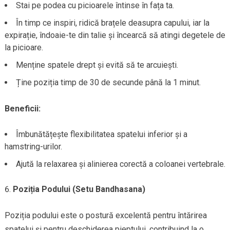
Stai pe podea cu picioarele întinse în fața ta.
În timp ce inspiri, ridică brațele deasupra capului, iar la
expirație, îndoaie-te din talie și încearcă să atingi degetele de
la picioare.
Menține spatele drept și evită să te arcuiești.
Ține poziția timp de 30 de secunde până la 1 minut.
Beneficii:
Îmbunătățește flexibilitatea spatelui inferior și a
hamstring-urilor.
Ajută la relaxarea și alinierea corectă a coloanei vertebrale.
Poziția Podului (Setu Bandhasana)
Poziția podului este o postură excelentă pentru întărirea
spatelui și pentru deschiderea pieptului, contribuind la o