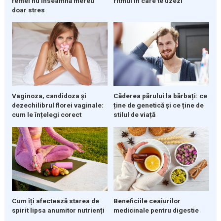
ritmul în care te uzezi
femei nu înseamnă mereu
doar stres
Vaginoza, candidoza și
Căderea părului la bărbați: ce
dezechilibrul florei vaginale:
ține de genetică și ce ține de
cum le înțelegi corect
stilul de viață
Cum îți afectează starea de
Beneficiile ceaiurilor
spirit lipsa anumitor nutrienți
medicinale pentru digestie