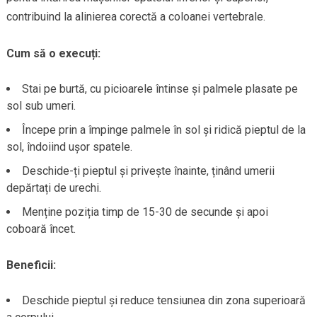
contribuind la alinierea corectă a coloanei vertebrale.
Cum să o execuți:
Stai pe burtă, cu picioarele întinse și palmele plasate pe
sol sub umeri.
Începe prin a împinge palmele în sol și ridică pieptul de la
sol, îndoiind ușor spatele.
Deschide-ți pieptul și privește înainte, ținând umerii
depărtați de urechi.
Menține poziția timp de 15-30 de secunde și apoi
coboară încet.
Beneficii:
Deschide pieptul și reduce tensiunea din zona superioară