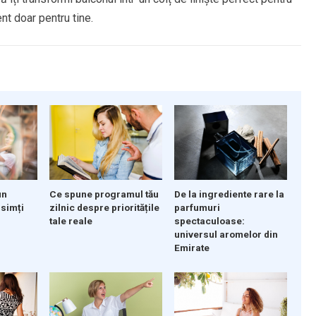
nt doar pentru tine.
un
De la ingrediente rare la
Ce spune programul tău
 simți
parfumuri
zilnic despre prioritățile
spectaculoase:
tale reale
universul aromelor din
Emirate