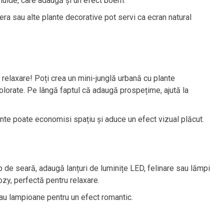
fluide, care adaugă și un efect boem.
ra sau alte plante decorative pot servi ca ecran natural
 relaxare! Poți crea un mini-junglă urbană cu plante
colorate. Pe lângă faptul că adaugă prospețime, ajută la
ante poate economisi spațiu și aduce un efect vizual plăcut.
p de seară, adaugă lanțuri de luminițe LED, felinare sau lămpi
zy, perfectă pentru relaxare.
au lampioane pentru un efect romantic.