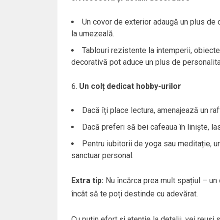
Un covor de exterior adaugă un plus de 
la umezeală.
Tablouri rezistente la intemperii, obiect
decorativă pot aduce un plus de personalitat
Un colț dedicat hobby-urilor
Dacă îți place lectura, amenajează un raft
Dacă preferi să bei cafeaua în liniște, la
Pentru iubitorii de yoga sau meditație, u
sanctuar personal.
Extra tip:
Nu încărca prea mult spațiul – un c
încât să te poți destinde cu adevărat.
Cu puțin efort și atenție la detalii, vei reuși