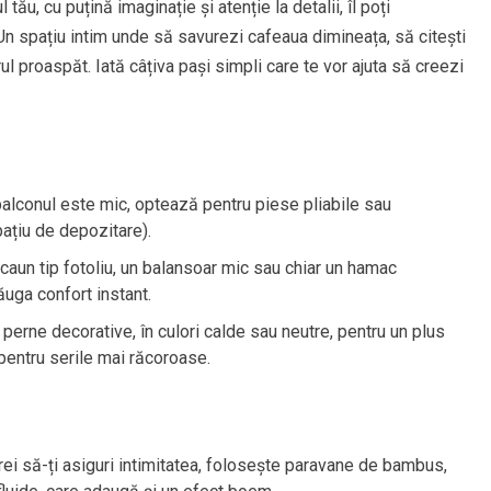
ău, cu puțină imaginație și atenție la detalii, îl poți
 Un spațiu intim unde să savurezi cafeaua dimineața, să citești
ul proaspăt. Iată câțiva pași simpli care te vor ajuta să creezi
balconul este mic, optează pentru piese pliabile sau
ațiu de depozitare).
scaun tip fotoliu, un balansoar mic sau chiar un hamac
uga confort instant.
 perne decorative, în culori calde sau neutre, pentru un plus
pentru serile mai răcoroase.
rei să-ți asiguri intimitatea, folosește paravane de bambus,