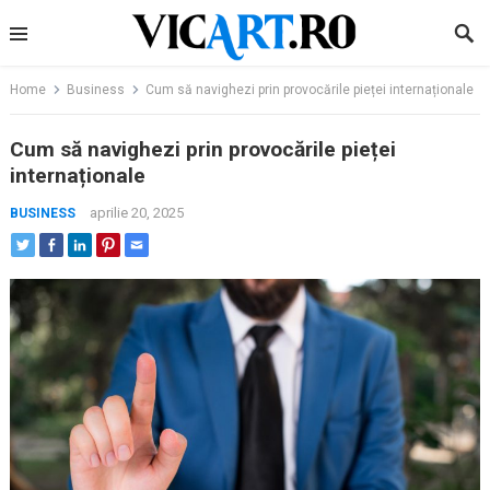
Skip
to
content
Home
Business
Cum să navighezi prin provocările pieței internaționale
Cum să navighezi prin provocările pieței
internaționale
aprilie 20, 2025
BUSINESS