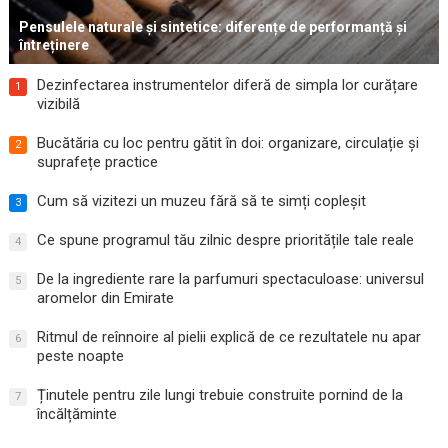
Pensulele naturale și sintetice: diferențe de performanță și
întreținere
Dezinfectarea instrumentelor diferă de simpla lor curățare
1
vizibilă
Bucătăria cu loc pentru gătit în doi: organizare, circulație și
2
suprafețe practice
Cum să vizitezi un muzeu fără să te simți copleșit
3
Ce spune programul tău zilnic despre prioritățile tale reale
4
De la ingrediente rare la parfumuri spectaculoase: universul
5
aromelor din Emirate
Ritmul de reînnoire al pielii explică de ce rezultatele nu apar
6
peste noapte
Ținutele pentru zile lungi trebuie construite pornind de la
7
încălțăminte