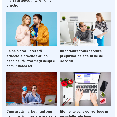
marfă al autoutilitarei: ghid
practic
De ce cititorii preferă
Importanța transparenței
articolele practice atunci
prețurilor pe site-urile de
când caută informații despre
servicii
comunitatea lor
Cum arată marketingul bun
Elemente care convertesc în
când toată lumea are acces la
newsletterele bine