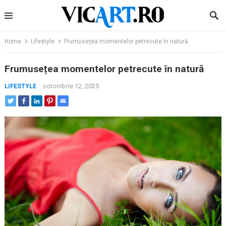
Skip
to
content
Home
Lifestyle
Frumusețea momentelor petrecute în natură
Frumusețea momentelor petrecute în natură
octombrie 12, 2025
LIFESTYLE