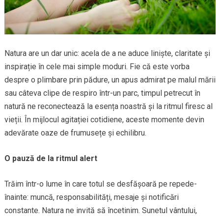
Natura are un dar unic: acela de a ne aduce liniște, claritate și
inspirație în cele mai simple moduri. Fie că este vorba
despre o plimbare prin pădure, un apus admirat pe malul mării
sau câteva clipe de respiro într-un parc, timpul petrecut în
natură ne reconectează la esența noastră și la ritmul firesc al
vieții. În mijlocul agitației cotidiene, aceste momente devin
adevărate oaze de frumusețe și echilibru.
O pauză de la ritmul alert
Trăim într-o lume în care totul se desfășoară pe repede-
înainte: muncă, responsabilități, mesaje și notificări
constante. Natura ne invită să încetinim. Sunetul vântului,