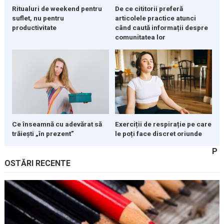
Ritualuri de weekend pentru
De ce cititorii preferă
suflet, nu pentru
articolele practice atunci
productivitate
când caută informații despre
comunitatea lor
Ce înseamnă cu adevărat să
Exerciții de respirație pe care
trăiești „în prezent”
le poți face discret oriunde
P
OSTĂRI RECENTE