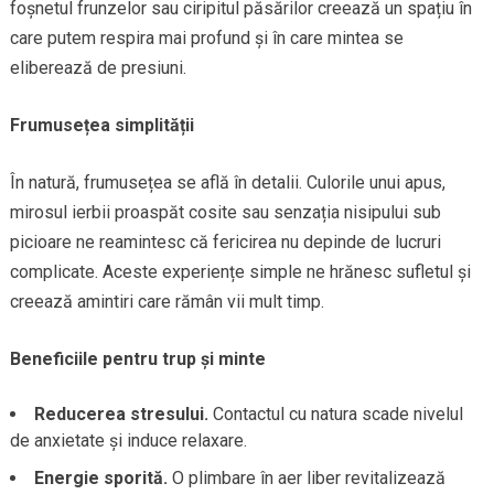
foșnetul frunzelor sau ciripitul păsărilor creează un spațiu în
care putem respira mai profund și în care mintea se
eliberează de presiuni.
Frumusețea simplității
În natură, frumusețea se află în detalii. Culorile unui apus,
mirosul ierbii proaspăt cosite sau senzația nisipului sub
picioare ne reamintesc că fericirea nu depinde de lucruri
complicate. Aceste experiențe simple ne hrănesc sufletul și
creează amintiri care rămân vii mult timp.
Beneficiile pentru trup și minte
Reducerea stresului.
Contactul cu natura scade nivelul
de anxietate și induce relaxare.
Energie sporită.
O plimbare în aer liber revitalizează