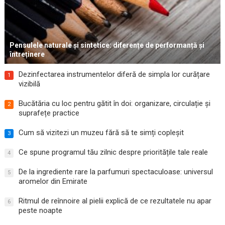
Pensulele naturale și sintetice: diferențe de performanță și
întreținere
Dezinfectarea instrumentelor diferă de simpla lor curățare
1
vizibilă
Bucătăria cu loc pentru gătit în doi: organizare, circulație și
2
suprafețe practice
Cum să vizitezi un muzeu fără să te simți copleșit
3
Ce spune programul tău zilnic despre prioritățile tale reale
4
De la ingrediente rare la parfumuri spectaculoase: universul
5
aromelor din Emirate
Ritmul de reînnoire al pielii explică de ce rezultatele nu apar
6
peste noapte