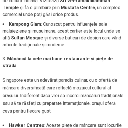
de cultură indiană. Vizitează
Sri Veeramakaliamman
Temple
și fă o plimbare prin
Mustafa Centre
, un complex
comercial unde poți găsi orice produs.
Kampong Glam
: Cunoscut pentru influențele sale
malaieziene și musulmane, acest cartier este locul unde se
află
Sultan Mosque
și diverse buticuri de design care vând
articole tradiționale și moderne.
Mănâncă la cele mai bune restaurante și piețe de
stradă
Singapore este un adevărat paradis culinar, cu o ofertă de
mâncare diversificată care reflectă mozaicul cultural al
orașului. Indiferent dacă vrei să încerci mâncăruri tradiționale
sau să te răsfeți cu preparate internaționale, orașul oferă
ceva pentru fiecare gust.
Hawker Centres
: Aceste piețe de mâncare sunt locurile