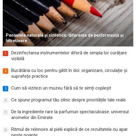
Pensulele naturale și sintetice: diferențe de performanță și
întreținere
Dezinfectarea instrumentelor diferă de simpla lor curățare
1
vizibilă
Bucătăria cu loc pentru gătit în doi: organizare, circulație și
2
suprafețe practice
Cum să vizitezi un muzeu fără să te simți copleșit
3
Ce spune programul tău zilnic despre prioritățile tale reale
4
De la ingrediente rare la parfumuri spectaculoase: universul
5
aromelor din Emirate
Ritmul de reînnoire al pielii explică de ce rezultatele nu apar
6
peste noapte