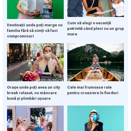
Cum să alegi o vacanță
Destinații unde poți merge cu
potrivită când pleci cu un grup
familia fără să simți că faci
mare
compromisuri
Orașe unde poți avea un city
Cele mai frumoase rute
break relaxat, cu mâncare
pentru croaziere în fiorduri
bună și plimbări ușoare