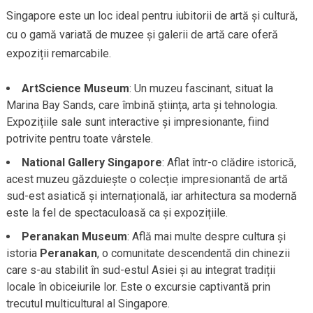
Singapore este un loc ideal pentru iubitorii de artă și cultură,
cu o gamă variată de muzee și galerii de artă care oferă
expoziții remarcabile.
ArtScience Museum
: Un muzeu fascinant, situat la
Marina Bay Sands, care îmbină știința, arta și tehnologia.
Expozițiile sale sunt interactive și impresionante, fiind
potrivite pentru toate vârstele.
National Gallery Singapore
: Aflat într-o clădire istorică,
acest muzeu găzduiește o colecție impresionantă de artă
sud-est asiatică și internațională, iar arhitectura sa modernă
este la fel de spectaculoasă ca și expozițiile.
Peranakan Museum
: Află mai multe despre cultura și
istoria
Peranakan
, o comunitate descendentă din chinezii
care s-au stabilit în sud-estul Asiei și au integrat tradiții
locale în obiceiurile lor. Este o excursie captivantă prin
trecutul multicultural al Singapore.