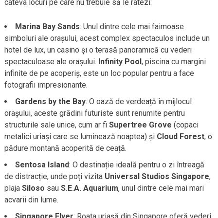
câteva locuri pe care nu trebuie să le ratezi:
Marina Bay Sands
: Unul dintre cele mai faimoase
simboluri ale orașului, acest complex spectaculos include un
hotel de lux, un casino și o terasă panoramică cu vederi
spectaculoase ale orașului.
Infinity Pool
, piscina cu margini
infinite de pe acoperiș, este un loc popular pentru a face
fotografii impresionante.
Gardens by the Bay
: O oază de verdeață în mijlocul
orașului, aceste grădini futuriste sunt renumite pentru
structurile sale unice, cum ar fi
Supertree Grove
(copaci
metalici uriași care se luminează noaptea) și
Cloud Forest
, o
pădure montană acoperită de ceață.
Sentosa Island
: O destinație ideală pentru o zi întreagă
de distracție, unde poți vizita
Universal Studios Singapore
,
plaja
Siloso
sau
S.E.A. Aquarium
, unul dintre cele mai mari
acvarii din lume.
Singapore Flyer
: Roata uriașă din Singapore oferă vederi