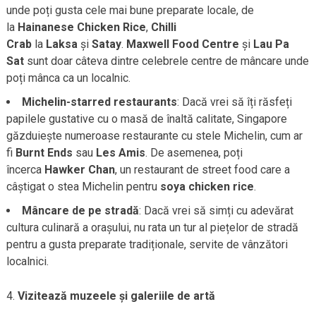
unde poți gusta cele mai bune preparate locale, de
la
Hainanese Chicken Rice
,
Chilli
Crab
la
Laksa
și
Satay
.
Maxwell Food Centre
și
Lau Pa
Sat
sunt doar câteva dintre celebrele centre de mâncare unde
poți mânca ca un localnic.
Michelin-starred restaurants
: Dacă vrei să îți răsfeți
papilele gustative cu o masă de înaltă calitate, Singapore
găzduiește numeroase restaurante cu stele Michelin, cum ar
fi
Burnt Ends
sau
Les Amis
. De asemenea, poți
încerca
Hawker Chan
, un restaurant de street food care a
câștigat o stea Michelin pentru
soya chicken rice
.
Mâncare de pe stradă
: Dacă vrei să simți cu adevărat
cultura culinară a orașului, nu rata un tur al piețelor de stradă
pentru a gusta preparate tradiționale, servite de vânzători
localnici.
Vizitează muzeele și galeriile de artă