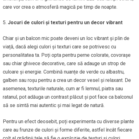
care vor crea o atmosferă magică pe timp de noapte.
Jocuri de culori și texturi pentru un decor vibrant
Chiar și un balcon mic poate deveni un loc vibrant și plin de
viață, dacă alegi culori și texturi care se potrivesc cu
personalitatea ta. Poți opta pentru perne colorate, covorașe
sau chiar ghivece decorative, care să adauge un strop de
culoare și energie. Combină nuanțe de verde cu albastru,
galben sau roșu pentru a crea un decor vesel și relaxant. De
asemenea, texturile naturale, cum ar fi lemnul, piatra sau
ratanul, pot adăuga un contrast plăcut și pot face ca balconul
să se simtă mai autentic și mai legat de natură.
Pentru un efect deosebit, poți experimenta cu diverse plante
care au frunze de culori și forme diferite, astfel încât fiecare
colț al grădinii tale să fie o explozie de texturi și culori.