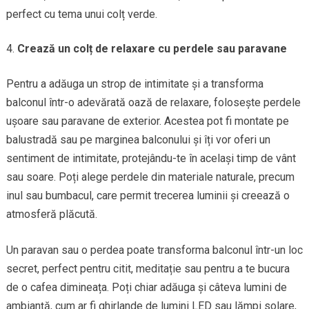
perfect cu tema unui colț verde.
Crează un colț de relaxare cu perdele sau paravane
Pentru a adăuga un strop de intimitate și a transforma
balconul într-o adevărată oază de relaxare, folosește perdele
ușoare sau paravane de exterior. Acestea pot fi montate pe
balustradă sau pe marginea balconului și îți vor oferi un
sentiment de intimitate, protejându-te în același timp de vânt
sau soare. Poți alege perdele din materiale naturale, precum
inul sau bumbacul, care permit trecerea luminii și creează o
atmosferă plăcută.
Un paravan sau o perdea poate transforma balconul într-un loc
secret, perfect pentru citit, meditație sau pentru a te bucura
de o cafea dimineața. Poți chiar adăuga și câteva lumini de
ambianță, cum ar fi ghirlande de lumini LED sau lămpi solare,