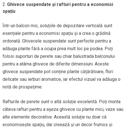
Ghivece suspendate și rafturi pentru a economisi
spațiu
Într-un balcon mic, soluțiile de depozitare verticală sunt
esențiale pentru a economisi spațiu și a crea o grădină
ordonată. Ghivecele suspendate sunt perfecte pentru a
adăuga plante fără a ocupa prea mult loc pe podea. Poți
folosi suporturi de perete sau chiar balustrada balconului
pentru a atârna ghivece de diferite dimensiuni. Aceste
ghivece suspendate pot conține plante cățărătoare, flori
delicate sau ierburi aromatice, iar efectul vizual va adăuga o
notă de prospețime.
Rafturile de perete sunt o altă soluție excelentă. Poți monta
câteva rafturi pentru a așeza ghivece cu plante mici, vaze sau
alte elemente decorative. Această soluție nu doar că
economisește spațiu, dar creează și un decor frumos și