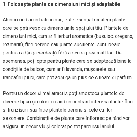
Folosește plante de dimensiuni mici și adaptabile
Atunci când ai un balcon mic, este esențial să alegi plante
care se potrivesc cu dimensiunile spațiului tău. Plantele de
dimensiuni mici, cum ar fi ierburi aromatice (busuioc, oregano,
rozmarin), flori perene sau plante suculente, sunt ideale
pentru a adăuga verdeață fără a ocupa prea mult loc. De
asemenea, poți opta pentru plante care se adaptează bine la
condițiile de balcon, cum ar fi lavanda, mușcatele sau
trandafirii pitici, care pot adăuga un plus de culoare și parfum.
Pentru un decor și mai atractiv, poți amesteca plantele de
diverse tipuri și culori, creând un contrast interesant între flori
și frunzișuri, sau între plantele perene și cele cu flori
sezoniere. Combinațiile de plante care înfloresc pe rând vor
asigura un decor viu și colorat pe tot parcursul anului.