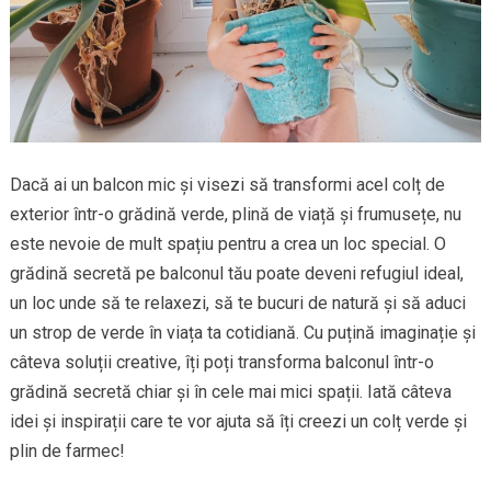
Dacă ai un balcon mic și visezi să transformi acel colț de
exterior într-o grădină verde, plină de viață și frumusețe, nu
este nevoie de mult spațiu pentru a crea un loc special. O
grădină secretă pe balconul tău poate deveni refugiul ideal,
un loc unde să te relaxezi, să te bucuri de natură și să aduci
un strop de verde în viața ta cotidiană. Cu puțină imaginație și
câteva soluții creative, îți poți transforma balconul într-o
grădină secretă chiar și în cele mai mici spații. Iată câteva
idei și inspirații care te vor ajuta să îți creezi un colț verde și
plin de farmec!