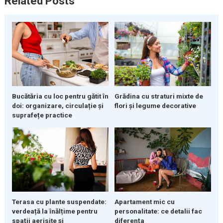
Related Posts
Bucătăria cu loc pentru gătit în
Grădina cu straturi mixte de
doi: organizare, circulație și
flori și legume decorative
suprafețe practice
Terasa cu plante suspendate:
Apartament mic cu
verdeață la înălțime pentru
personalitate: ce detalii fac
spații aerisite și
diferența