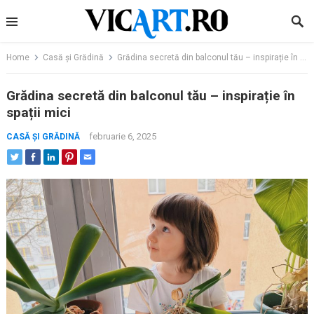
Skip
to
content
Home
Casă și Grădină
Grădina secretă din balconul tău – inspirație în spații mici
Grădina secretă din balconul tău – inspirație în
spații mici
februarie 6, 2025
CASĂ ȘI GRĂDINĂ