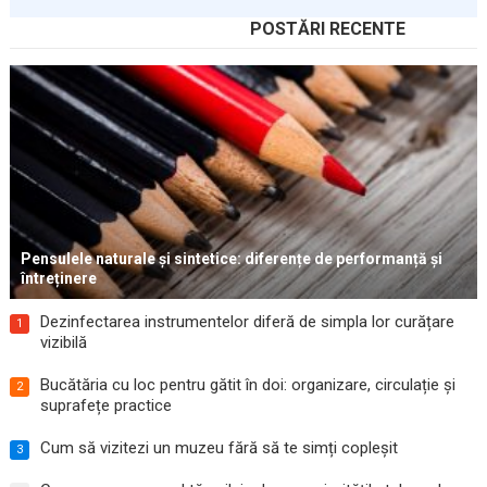
POSTĂRI RECENTE
Pensulele naturale și sintetice: diferențe de performanță și
întreținere
Dezinfectarea instrumentelor diferă de simpla lor curățare
1
vizibilă
Bucătăria cu loc pentru gătit în doi: organizare, circulație și
2
suprafețe practice
Cum să vizitezi un muzeu fără să te simți copleșit
3