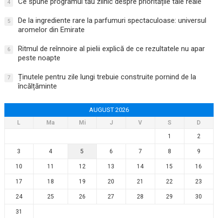
Ce spune programul tău zilnic despre prioritățile tale reale
4
De la ingrediente rare la parfumuri spectaculoase: universul
5
aromelor din Emirate
Ritmul de reînnoire al pielii explică de ce rezultatele nu apar
6
peste noapte
Ținutele pentru zile lungi trebuie construite pornind de la
7
încălțăminte
AUGUST 2026
L
Ma
Mi
J
V
S
D
1
2
3
4
5
6
7
8
9
10
11
12
13
14
15
16
17
18
19
20
21
22
23
24
25
26
27
28
29
30
31