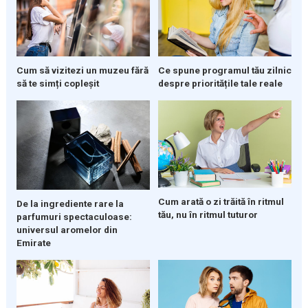
Cum să vizitezi un muzeu fără
Ce spune programul tău zilnic
să te simți copleșit
despre prioritățile tale reale
Cum arată o zi trăită în ritmul
De la ingrediente rare la
tău, nu în ritmul tuturor
parfumuri spectaculoase:
universul aromelor din
Emirate