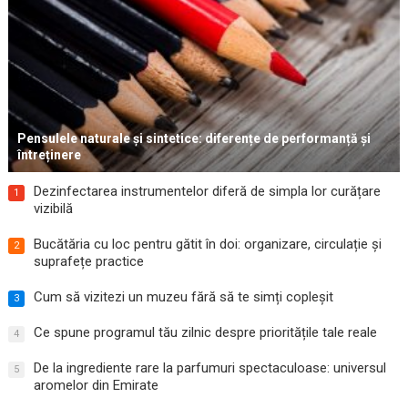
Pensulele naturale și sintetice: diferențe de performanță și
întreținere
Dezinfectarea instrumentelor diferă de simpla lor curățare
1
vizibilă
Bucătăria cu loc pentru gătit în doi: organizare, circulație și
2
suprafețe practice
Cum să vizitezi un muzeu fără să te simți copleșit
3
Ce spune programul tău zilnic despre prioritățile tale reale
4
De la ingrediente rare la parfumuri spectaculoase: universul
5
aromelor din Emirate