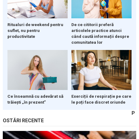
Ritualuri de weekend pentru
De ce cititorii preferă
suflet, nu pentru
articolele practice atunci
productivitate
când caută informații despre
comunitatea lor
Ce înseamnă cu adevărat să
Exerciții de respirație pe care
trăiești „în prezent”
le poți face discret oriunde
P
OSTĂRI RECENTE