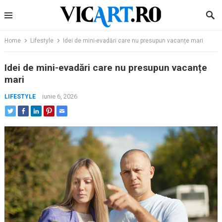
Skip
to
content
Home
Lifestyle
Idei de mini-evadări care nu presupun vacanțe mari
Idei de mini-evadări care nu presupun vacanțe
mari
iunie 6, 2026
LIFESTYLE