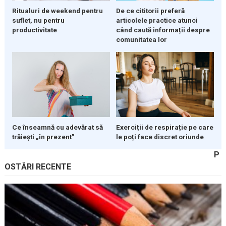
Ritualuri de weekend pentru
De ce cititorii preferă
suflet, nu pentru
articolele practice atunci
productivitate
când caută informații despre
comunitatea lor
Ce înseamnă cu adevărat să
Exerciții de respirație pe care
trăiești „în prezent”
le poți face discret oriunde
P
OSTĂRI RECENTE