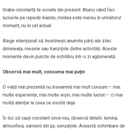
Graba constantă te scoate din prezent. Atunci când faci
lucrurile pe repede înainte, mintea este mereu în următorul
moment, nu în cel actual.
Alege intenționat să încetinești anumite părți ale zilei:
dimineața, mesele sau tranzițiile dintre activități. Aceste
momente devin puncte de echilibru într-o zi aglomerată.
Observă mai mult, consuma mai puțin
O viață mai prezentă nu înseamnă mai mult consum – mai
multe experiențe, mai multe ieșiri, mai multe lucruri – ci mai
multă atenție la ceea ce există deja.
În loc să cauți constant ceva nou, observă detalii: lumina,
atmosfera, oamenii din jur, senzațiile. Această schimbare de