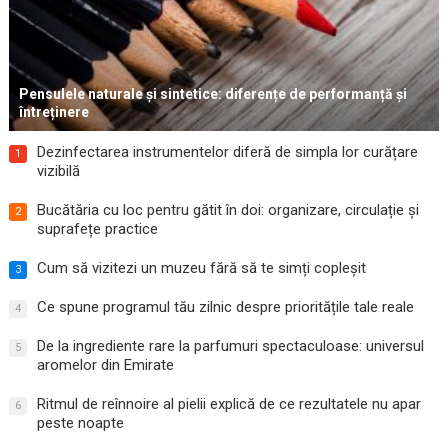
Pensulele naturale și sintetice: diferențe de performanță și
întreținere
Dezinfectarea instrumentelor diferă de simpla lor curățare
1
vizibilă
Bucătăria cu loc pentru gătit în doi: organizare, circulație și
2
suprafețe practice
Cum să vizitezi un muzeu fără să te simți copleșit
3
Ce spune programul tău zilnic despre prioritățile tale reale
4
De la ingrediente rare la parfumuri spectaculoase: universul
5
aromelor din Emirate
Ritmul de reînnoire al pielii explică de ce rezultatele nu apar
6
peste noapte