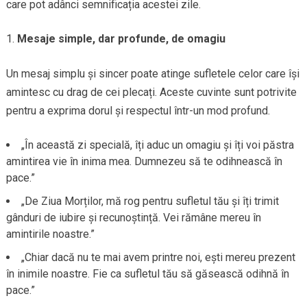
care pot adânci semnificația acestei zile.
Mesaje simple, dar profunde, de omagiu
Un mesaj simplu și sincer poate atinge sufletele celor care își
amintesc cu drag de cei plecați. Aceste cuvinte sunt potrivite
pentru a exprima dorul și respectul într-un mod profund.
„În această zi specială, îți aduc un omagiu și îți voi păstra
amintirea vie în inima mea. Dumnezeu să te odihnească în
pace.”
„De Ziua Morților, mă rog pentru sufletul tău și îți trimit
gânduri de iubire și recunoștință. Vei rămâne mereu în
amintirile noastre.”
„Chiar dacă nu te mai avem printre noi, ești mereu prezent
în inimile noastre. Fie ca sufletul tău să găsească odihnă în
pace.”