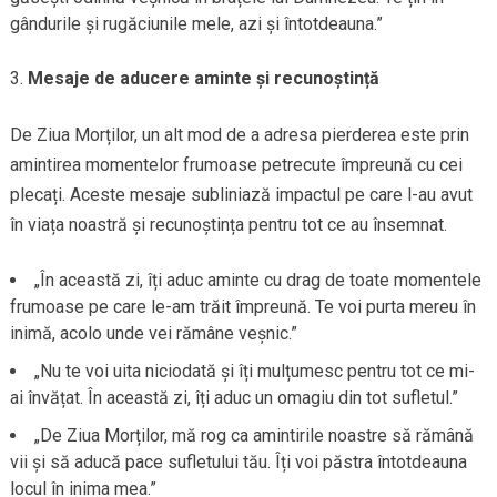
gândurile și rugăciunile mele, azi și întotdeauna.”
Mesaje de aducere aminte și recunoștință
De Ziua Morților, un alt mod de a adresa pierderea este prin
amintirea momentelor frumoase petrecute împreună cu cei
plecați. Aceste mesaje subliniază impactul pe care l-au avut
în viața noastră și recunoștința pentru tot ce au însemnat.
„În această zi, îți aduc aminte cu drag de toate momentele
frumoase pe care le-am trăit împreună. Te voi purta mereu în
inimă, acolo unde vei rămâne veșnic.”
„Nu te voi uita niciodată și îți mulțumesc pentru tot ce mi-
ai învățat. În această zi, îți aduc un omagiu din tot sufletul.”
„De Ziua Morților, mă rog ca amintirile noastre să rămână
vii și să aducă pace sufletului tău. Îți voi păstra întotdeauna
locul în inima mea.”