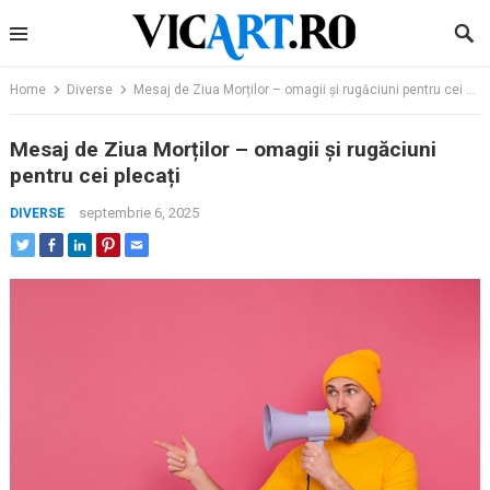
Skip
to
content
Home
Diverse
Mesaj de Ziua Morților – omagii și rugăciuni pentru cei plecați
Mesaj de Ziua Morților – omagii și rugăciuni
pentru cei plecați
septembrie 6, 2025
DIVERSE