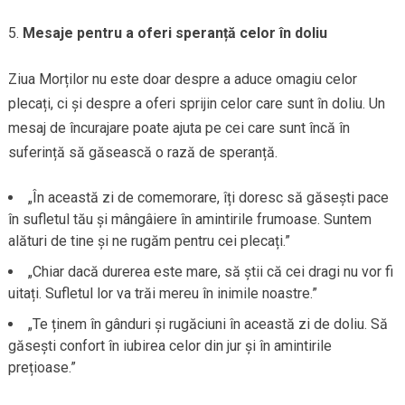
Mesaje pentru a oferi speranță celor în doliu
Ziua Morților nu este doar despre a aduce omagiu celor
plecați, ci și despre a oferi sprijin celor care sunt în doliu. Un
mesaj de încurajare poate ajuta pe cei care sunt încă în
suferință să găsească o rază de speranță.
„În această zi de comemorare, îți doresc să găsești pace
în sufletul tău și mângâiere în amintirile frumoase. Suntem
alături de tine și ne rugăm pentru cei plecați.”
„Chiar dacă durerea este mare, să știi că cei dragi nu vor fi
uitați. Sufletul lor va trăi mereu în inimile noastre.”
„Te ținem în gânduri și rugăciuni în această zi de doliu. Să
găsești confort în iubirea celor din jur și în amintirile
prețioase.”