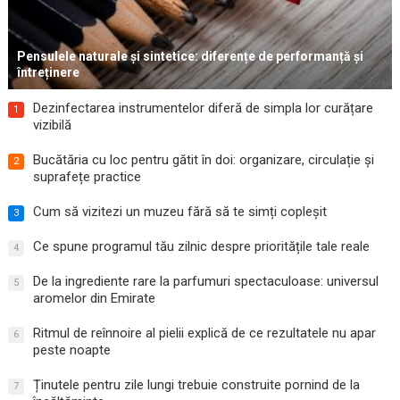
Pensulele naturale și sintetice: diferențe de performanță și
întreținere
Dezinfectarea instrumentelor diferă de simpla lor curățare
1
vizibilă
Bucătăria cu loc pentru gătit în doi: organizare, circulație și
2
suprafețe practice
Cum să vizitezi un muzeu fără să te simți copleșit
3
Ce spune programul tău zilnic despre prioritățile tale reale
4
De la ingrediente rare la parfumuri spectaculoase: universul
5
aromelor din Emirate
Ritmul de reînnoire al pielii explică de ce rezultatele nu apar
6
peste noapte
Ținutele pentru zile lungi trebuie construite pornind de la
7