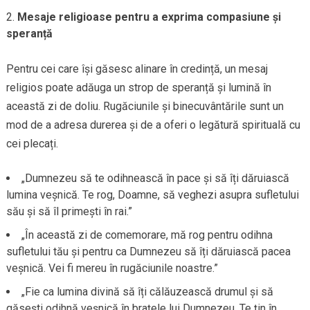
Mesaje religioase pentru a exprima compasiune și
speranță
Pentru cei care își găsesc alinare în credință, un mesaj
religios poate adăuga un strop de speranță și lumină în
această zi de doliu. Rugăciunile și binecuvântările sunt un
mod de a adresa durerea și de a oferi o legătură spirituală cu
cei plecați.
„Dumnezeu să te odihnească în pace și să îți dăruiască
lumina veșnică. Te rog, Doamne, să veghezi asupra sufletului
său și să îl primești în rai.”
„În această zi de comemorare, mă rog pentru odihna
sufletului tău și pentru ca Dumnezeu să îți dăruiască pacea
veșnică. Vei fi mereu în rugăciunile noastre.”
„Fie ca lumina divină să îți călăuzească drumul și să
găsești odihnă veșnică în brațele lui Dumnezeu. Te țin în