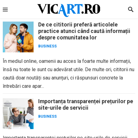
Skip
to
content
De ce cititorii preferă articolele
practice atunci când caută informații
despre comunitatea lor
BUSINESS
În mediul online, oamenii au acces la foarte multe informații,
însă nu toate le sunt cu adevărat utile. De multe ori, cititorii nu
caută doar noutăți sau anunțuri, ci răspunsuri concrete la
întrebări care apar...
Importanța transparenței prețurilor pe
site-urile de servicii
BUSINESS
Importanța transparenței prețurilor pe site-urile de servicii