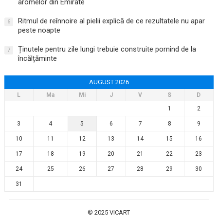
aromelor din Emirate
Ritmul de reînnoire al pielii explică de ce rezultatele nu apar
6
peste noapte
Ținutele pentru zile lungi trebuie construite pornind de la
7
încălțăminte
AUGUST 2026
L
Ma
Mi
J
V
S
D
1
2
3
4
5
6
7
8
9
10
11
12
13
14
15
16
17
18
19
20
21
22
23
24
25
26
27
28
29
30
31
© 2025
ViCART