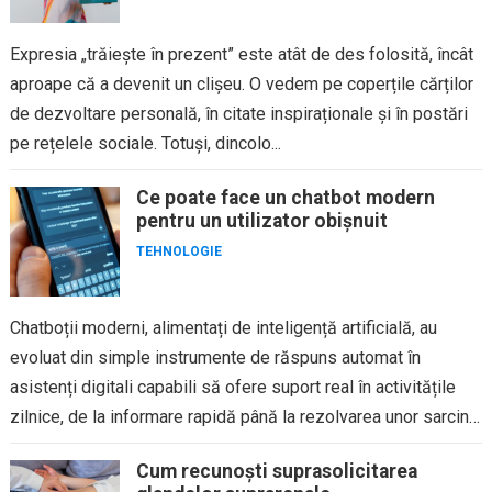
Expresia „trăiește în prezent” este atât de des folosită, încât
aproape că a devenit un clișeu. O vedem pe coperțile cărților
de dezvoltare personală, în citate inspiraționale și în postări
pe rețelele sociale. Totuși, dincolo...
Ce poate face un chatbot modern
pentru un utilizator obișnuit
TEHNOLOGIE
Chatboții moderni, alimentați de inteligență artificială, au
evoluat din simple instrumente de răspuns automat în
asistenți digitali capabili să ofere suport real în activitățile
zilnice, de la informare rapidă până la rezolvarea unor sarcini
concrete,...
Cum recunoști suprasolicitarea