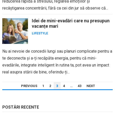
reducerea rapidă a stresului, reglarea emoțiilor și
recâștigarea concentrării, fără ca cei din jur să observe că...
Idei de mini-evadări care nu presupun
vacanțe mari
LIFESTYLE
Nu ai nevoie de concedii lungi sau planuri complicate pentru a
te deconecta și a-ți recăpăta energia, pentru că mini-
evadările, integrate inteligent în rutina ta, pot avea un impact
real asupra stării de bine, oferindu-ți...
PAGINAȚIE
PREVIOUS
1
2
3
4
…
43
NEXT
ARTICOLE
POSTĂRI RECENTE