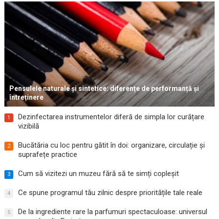
Pensulele naturale și sintetice: diferențe de performanță și
întreținere
Dezinfectarea instrumentelor diferă de simpla lor curățare
1
vizibilă
Bucătăria cu loc pentru gătit în doi: organizare, circulație și
2
suprafețe practice
Cum să vizitezi un muzeu fără să te simți copleșit
3
Ce spune programul tău zilnic despre prioritățile tale reale
4
De la ingrediente rare la parfumuri spectaculoase: universul
5