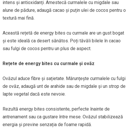
intens și antioxidanți. Amestecă curmalele cu migdale sau
alune de pădure, adaugă cacao și puțin ulei de cocos pentru o
textură mai fină.
Această rețetă de energy bites cu curmale are un gust bogat
și este ideală ca desert sănătos. Poți tăvăli bilele în cacao
sau fulgi de cocos pentru un plus de aspect.
Rețete de energy bites cu curmale și ovăz
Ovăzul aduce fibre și sațietate. Mărunțește curmalele cu fulgi
de ovăz, adaugă unt de arahide sau de migdale și un strop de
lapte vegetal dacă este nevoie.
Rezultă energy bites consistente, perfecte înainte de
antrenament sau ca gustare între mese. Ovăzul stabilizează
energia și previne senzația de foame rapidă.