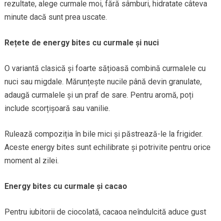
rezultate, alege curmale moi, fără sâmburi, hidratate câteva
minute dacă sunt prea uscate.
Rețete de energy bites cu curmale și nuci
O variantă clasică și foarte sățioasă combină curmalele cu
nuci sau migdale. Mărunțește nucile până devin granulate,
adaugă curmalele și un praf de sare. Pentru aromă, poți
include scorțișoară sau vanilie.
Rulează compoziția în bile mici și păstrează-le la frigider.
Aceste energy bites sunt echilibrate și potrivite pentru orice
moment al zilei.
Energy bites cu curmale și cacao
Pentru iubitorii de ciocolată, cacaoa neîndulcită aduce gust