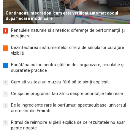
Continuous integration: cum este verificat automat codul
după fiecare modificare
Pensulele naturale și sintetice: diferențe de performanță și
1
întreținere
Dezinfectarea instrumentelor diferă de simpla lor curățare
2
vizibilă
Bucătăria cu loc pentru gătit în doi: organizare, circulație și
3
suprafețe practice
Cum să vizitezi un muzeu fără să te simți copleșit
4
Ce spune programul tău zilnic despre prioritățile tale reale
5
De la ingrediente rare la parfumuri spectaculoase: universul
6
aromelor din Emirate
Ritmul de reînnoire al pielii explică de ce rezultatele nu apar
7
peste noapte