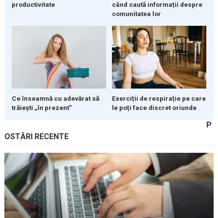
productivitate
când caută informații despre
comunitatea lor
Ce înseamnă cu adevărat să
Exerciții de respirație pe care
trăiești „în prezent”
le poți face discret oriunde
P
OSTĂRI RECENTE