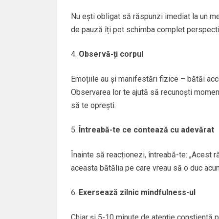
Nu ești obligat să răspunzi imediat la un me
de pauză îți pot schimba complet perspecti
Observă-ți corpul
Emoțiile au și manifestări fizice – bătăi acc
Observarea lor te ajută să recunoști momentu
să te oprești.
Întreabă-te ce contează cu adevărat
Înainte să reacționezi, întreabă-te: „Acest 
aceasta bătălia pe care vreau să o duc acu
Exersează zilnic mindfulness-ul
Chiar și 5-10 minute de atenție conștientă pe