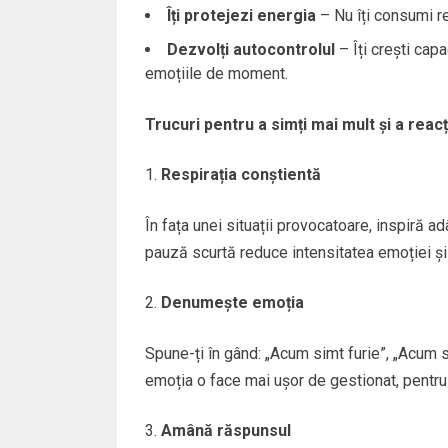
Îți protejezi energia
– Nu îți consumi re
Dezvolți autocontrolul
– Îți crești capa
emoțiile de moment.
Trucuri pentru a simți mai mult și a reac
Respirația conștientă
În fața unei situații provocatoare, inspiră a
pauză scurtă reduce intensitatea emoției și
Denumește emoția
Spune-ți în gând: „Acum simt furie”, „Acum
emoția o face mai ușor de gestionat, pentru c
Amână răspunsul