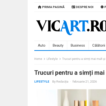
Skip
PRIMA PAGINĂ
DESPRE NOI
P
to
content
Auto
Beauty
Business
Călătorii
Home
Lifestyle
Trucuri pentru a simți mai mult și
Trucuri pentru a simți mai
By
Redacția
·
februarie 21, 2026
LIFESTYLE