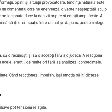
rmații, opinii și situații provocatoare, tendința naturală este
e un comentariu care ne enervează, o veste neașteptată sau o
e loc poate duce la decizii pripite și emoții amplificate. A
mnă să îți oferi spațiu între stimul și răspuns, pentru a alege
, să o recunoști și să o accepți fără a o judeca. A reacționa
acelei emoții, de multe ori fără să analizezi consecințele.
itate. Când reacționezi impulsiv, lași emoția să îți dicteze
u
ive pot tensiona relațiile.