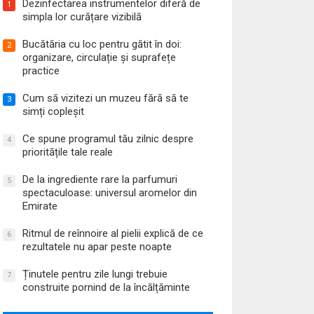
Dezinfectarea instrumentelor diferă de
1
simpla lor curățare vizibilă
Bucătăria cu loc pentru gătit în doi:
2
organizare, circulație și suprafețe
practice
Cum să vizitezi un muzeu fără să te
3
simți copleșit
Ce spune programul tău zilnic despre
4
prioritățile tale reale
De la ingrediente rare la parfumuri
5
spectaculoase: universul aromelor din
Emirate
Ritmul de reînnoire al pielii explică de ce
6
rezultatele nu apar peste noapte
Ținutele pentru zile lungi trebuie
7
construite pornind de la încălțăminte