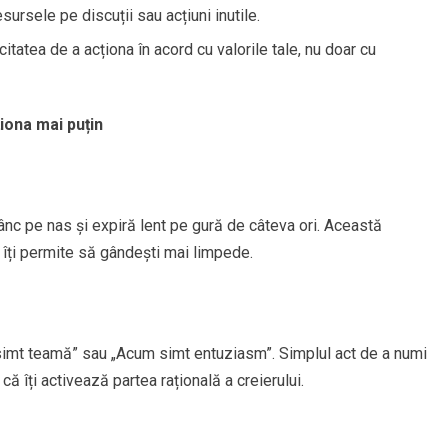
sursele pe discuții sau acțiuni inutile.
citatea de a acționa în acord cu valorile tale, nu doar cu
ționa mai puțin
dânc pe nas și expiră lent pe gură de câteva ori. Această
 îți permite să gândești mai limpede.
 simt teamă” sau „Acum simt entuziasm”. Simplul act de a numi
ă îți activează partea rațională a creierului.