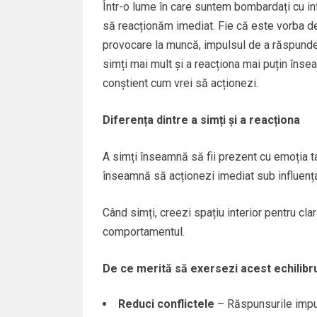
Într-o lume în care suntem bombardați cu info
să reacționăm imediat. Fie că este vorba d
provocare la muncă, impulsul de a răspunde p
simți mai mult și a reacționa mai puțin însea
conștient cum vrei să acționezi.
Diferența dintre a simți și a reacționa
A simți înseamnă să fii prezent cu emoția ta
înseamnă să acționezi imediat sub influența 
Când simți, creezi spațiu interior pentru clar
comportamentul.
De ce merită să exersezi acest echilibr
Reduci conflictele
– Răspunsurile impuls