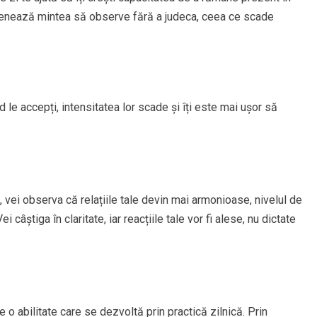
enează mintea să observe fără a judeca, ceea ce scade
 le accepți, intensitatea lor scade și îți este mai ușor să
vei observa că relațiile tale devin mai armonioase, nivelul de
 câștiga în claritate, iar reacțiile tale vor fi alese, nu dictate
e o abilitate care se dezvoltă prin practică zilnică. Prin