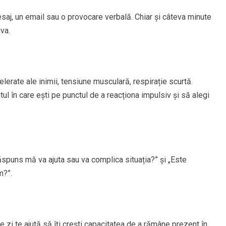
saj, un email sau o provocare verbală. Chiar și câteva minute
va.
elerate ale inimii, tensiune musculară, respirație scurtă.
l în care ești pe punctul de a reacționa impulsiv și să alegi
răspuns mă va ajuta sau va complica situația?” și „Este
m?”.
 zi te ajută să îți crești capacitatea de a rămâne prezent în