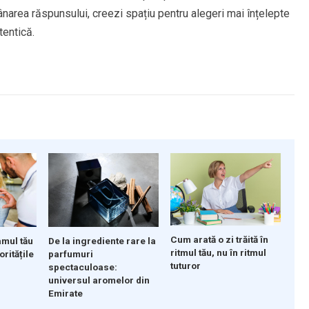
narea răspunsului, creezi spațiu pentru alegeri mai înțelepte
tentică.
Cum arată o zi trăită în
De la ingrediente rare la
mul tău
ritmul tău, nu în ritmul
parfumuri
oritățile
tuturor
spectaculoase:
universul aromelor din
Emirate