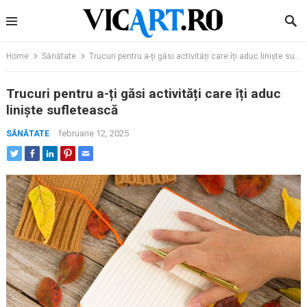
Skip
to
content
Home
Sănătate
Trucuri pentru a-ți găsi activități care îți aduc liniște sufletească
Trucuri pentru a-ți găsi activități care îți aduc
liniște sufletească
februarie 12, 2025
SĂNĂTATE