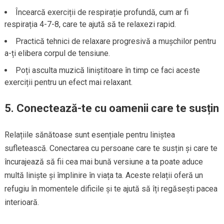
Încearcă exerciții de respirație profundă, cum ar fi
respirația 4-7-8, care te ajută să te relaxezi rapid.
Practică tehnici de relaxare progresivă a mușchilor pentru
a-ți elibera corpul de tensiune.
Poți asculta muzică liniștitoare în timp ce faci aceste
exerciții pentru un efect mai relaxant.
5.
Conectează-te cu oamenii care te susțin
Relațiile sănătoase sunt esențiale pentru liniștea
sufletească. Conectarea cu persoane care te susțin și care te
încurajează să fii cea mai bună versiune a ta poate aduce
multă liniște și împlinire în viața ta. Aceste relații oferă un
refugiu în momentele dificile și te ajută să îți regăsești pacea
interioară.