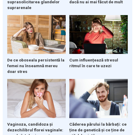
suprasolicitarea glandelor
dacă nu ai mai făcut de mult
suprarenale
Cum influențează stresul
De ce oboseala persistentă la
ritmul în care te uzezi
femei nu înseamnă mereu
doar stres
Vaginoza, candidoza și
Căderea părului la bărbați: ce
dezechilibrul florei vaginale:
ține de genetică și ce ține de