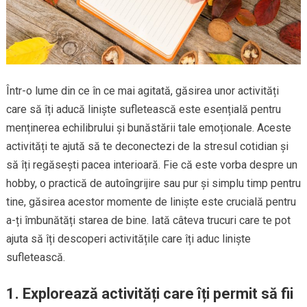
Într-o lume din ce în ce mai agitată, găsirea unor activități
care să îți aducă liniște sufletească este esențială pentru
menținerea echilibrului și bunăstării tale emoționale. Aceste
activități te ajută să te deconectezi de la stresul cotidian și
să îți regăsești pacea interioară. Fie că este vorba despre un
hobby, o practică de autoîngrijire sau pur și simplu timp pentru
tine, găsirea acestor momente de liniște este crucială pentru
a-ți îmbunătăți starea de bine. Iată câteva trucuri care te pot
ajuta să îți descoperi activitățile care îți aduc liniște
sufletească.
1.
Explorează activități care îți permit să fii