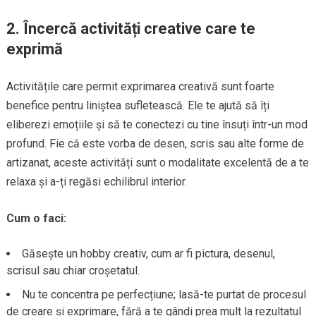
2.
Încercă activități creative care te
exprimă
Activitățile care permit exprimarea creativă sunt foarte
benefice pentru liniștea sufletească. Ele te ajută să îți
eliberezi emoțiile și să te conectezi cu tine însuți într-un mod
profund. Fie că este vorba de desen, scris sau alte forme de
artizanat, aceste activități sunt o modalitate excelentă de a te
relaxa și a-ți regăsi echilibrul interior.
Cum o faci:
Găsește un hobby creativ, cum ar fi pictura, desenul,
scrisul sau chiar croșetatul.
Nu te concentra pe perfecțiune; lasă-te purtat de procesul
de creare și exprimare, fără a te gândi prea mult la rezultatul