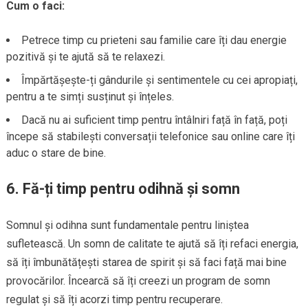
Cum o faci:
Petrece timp cu prieteni sau familie care îți dau energie
pozitivă și te ajută să te relaxezi.
Împărtășește-ți gândurile și sentimentele cu cei apropiați,
pentru a te simți susținut și înțeles.
Dacă nu ai suficient timp pentru întâlniri față în față, poți
începe să stabilești conversații telefonice sau online care îți
aduc o stare de bine.
6.
Fă-ți timp pentru odihnă și somn
Somnul și odihna sunt fundamentale pentru liniștea
sufletească. Un somn de calitate te ajută să îți refaci energia,
să îți îmbunătățești starea de spirit și să faci față mai bine
provocărilor. Încearcă să îți creezi un program de somn
regulat și să îți acorzi timp pentru recuperare.