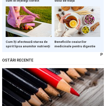
cum le înțelegi corect
stilul de viață
Cum îți afectează starea de
Beneficiile ceaiurilor
spirit lipsa anumitor nutrienți
medicinale pentru digestie
P
OSTĂRI RECENTE