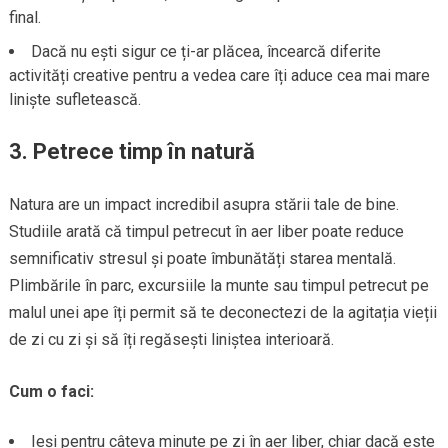
final.
Dacă nu ești sigur ce ți-ar plăcea, încearcă diferite
activități creative pentru a vedea care îți aduce cea mai mare
liniște sufletească.
3.
Petrece timp în natură
Natura are un impact incredibil asupra stării tale de bine.
Studiile arată că timpul petrecut în aer liber poate reduce
semnificativ stresul și poate îmbunătăți starea mentală.
Plimbările în parc, excursiile la munte sau timpul petrecut pe
malul unei ape îți permit să te deconectezi de la agitația vieții
de zi cu zi și să îți regăsești liniștea interioară.
Cum o faci:
Ieși pentru câteva minute pe zi în aer liber, chiar dacă este