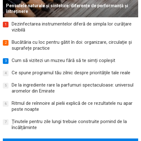
Pensulele naturale și sintetice: diferențe de performanță și
întreținere
Dezinfectarea instrumentelor diferă de simpla lor curățare
1
vizibilă
Bucătăria cu loc pentru gătit în doi: organizare, circulație și
2
suprafețe practice
Cum să vizitezi un muzeu fără să te simți copleșit
3
Ce spune programul tău zilnic despre prioritățile tale reale
4
De la ingrediente rare la parfumuri spectaculoase: universul
5
aromelor din Emirate
Ritmul de reînnoire al pielii explică de ce rezultatele nu apar
6
peste noapte
Ținutele pentru zile lungi trebuie construite pornind de la
7
încălțăminte