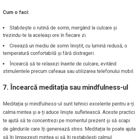
Cum o faci:
Stabilește o rutină de somn, mergând la culcare și
trezindu-te la aceleași ore în fiecare zi.
Creează un mediu de somn liniștit, cu lumină redusă, o
temperatură confortabilă și fără distrageri.
Încearcă să te relaxezi înainte de culcare, evitând
stimulentele precum cafeaua sau utilizarea telefonului mobil.
7.
Încearcă meditația sau mindfulness-ul
Meditația și mindfulness-ul sunt tehnici excelente pentru a-ți
calma mintea și a-ți aduce liniște sufletească. Aceste practici
te ajută să te concentrezi pe momentul prezent și să scapi
de gândurile care îți generează stres. Meditația te poate ajuta
să îți limpezești mintea și să îți restabilești calmul.