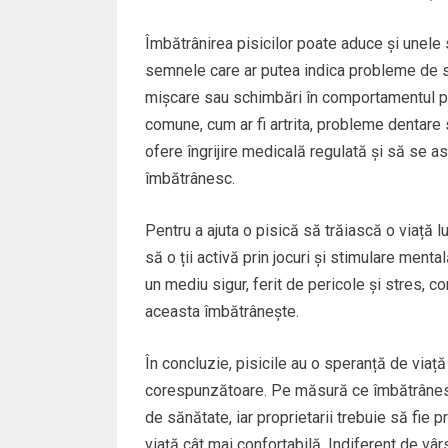
Îmbătrânirea pisicilor poate aduce și unele s
semnele care ar putea indica probleme de să
mișcare sau schimbări în comportamentul pis
comune, cum ar fi artrita, probleme dentare sa
ofere îngrijire medicală regulată și să se 
îmbătrânesc.
Pentru a ajuta o pisică să trăiască o viață l
să o ții activă prin jocuri și stimulare menta
un mediu sigur, ferit de pericole și stres, c
aceasta îmbătrânește.
În concluzie, pisicile au o speranță de viață
corespunzătoare. Pe măsură ce îmbătrânesc, 
de sănătate, iar proprietarii trebuie să fie 
viață cât mai confortabilă. Indiferent de v