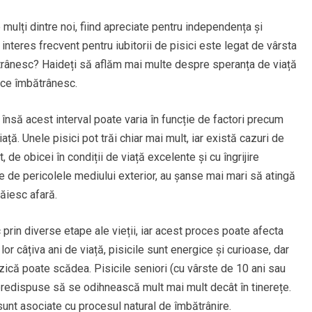
mulți dintre noi, fiind apreciate pentru independența și
 interes frecvent pentru iubitorii de pisici este legat de vârsta
ătrânesc? Haideți să aflăm mai multe despre speranța de viață
 ce îmbătrânesc.
i, însă acest interval poate varia în funcție de factori precum
iață. Unele pisici pot trăi chiar mai mult, iar există cazuri de
, de obicei în condiții de viață excelente și cu îngrijire
te de pericolele mediului exterior, au șanse mai mari să atingă
răiesc afară.
prin diverse etape ale vieții, iar acest proces poate afecta
or câțiva ani de viață, pisicile sunt energice și curioase, dar
zică poate scădea. Pisicile seniori (cu vârste de 10 ani sau
 predispuse să se odihnească mult mai mult decât în tinerețe.
nt asociate cu procesul natural de îmbătrânire.