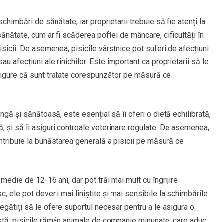
chimbări de sănătate, iar proprietarii trebuie să fie atenți la
nătate, cum ar fi scăderea poftei de mâncare, dificultăți în
icii. De asemenea, pisicile vârstnice pot suferi de afecțiuni
u afecțiuni ale rinichilor. Este important ca proprietarii să le
asigure că sunt tratate corespunzător pe măsură ce
ungă și sănătoasă, este esențial să îi oferi o dietă echilibrată,
lă, și să îi asiguri controale veterinare regulate. De asemenea,
ontribuie la bunăstarea generală a pisicii pe măsură ce
 medie de 12-16 ani, dar pot trăi mai mult cu îngrijire
ele pot deveni mai liniștite și mai sensibile la schimbările
pregătiți să le ofere suportul necesar pentru a le asigura o
ârstă, pisicile rămân animale de companie minunate, care aduc