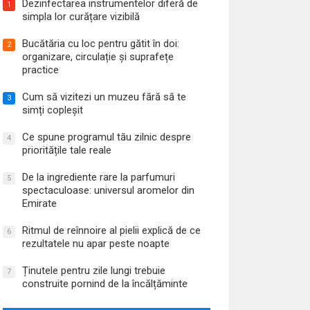
Dezinfectarea instrumentelor diferă de
1
simpla lor curățare vizibilă
Bucătăria cu loc pentru gătit în doi:
2
organizare, circulație și suprafețe
practice
Cum să vizitezi un muzeu fără să te
3
simți copleșit
Ce spune programul tău zilnic despre
4
prioritățile tale reale
De la ingrediente rare la parfumuri
5
spectaculoase: universul aromelor din
Emirate
Ritmul de reînnoire al pielii explică de ce
6
rezultatele nu apar peste noapte
Ținutele pentru zile lungi trebuie
7
construite pornind de la încălțăminte