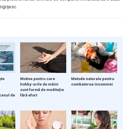
îngrijesc.
ște
Motive pentru care
Metode naturale pentru
hobby-urile de mâini
combaterea insomniei
sunt formă de meditație
cesul de
fără efort