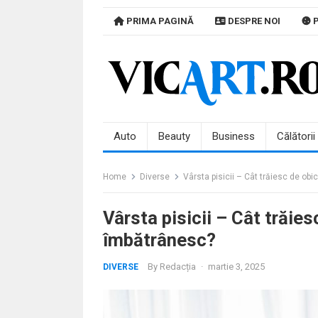
Skip
PRIMA PAGINĂ
DESPRE NOI
P
to
content
Auto
Beauty
Business
Călătorii
Home
Diverse
Vârsta pisicii – Cât trăiesc de obi
Vârsta pisicii – Cât trăies
îmbătrânesc?
By
Redacția
·
martie 3, 2025
DIVERSE