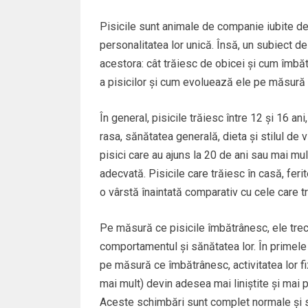
Pisicile sunt animale de companie iubite de 
personalitatea lor unică. Însă, un subiect de
acestora: cât trăiesc de obicei și cum îmb
a pisicilor și cum evoluează ele pe măsură
În general, pisicile trăiesc între 12 și 16 an
rasa, sănătatea generală, dieta și stilul de v
pisici care au ajuns la 20 de ani sau mai mult
adecvată. Pisicile care trăiesc în casă, feri
o vârstă înaintată comparativ cu cele care t
Pe măsură ce pisicile îmbătrânesc, ele trec 
comportamentul și sănătatea lor. În primele l
pe măsură ce îmbătrânesc, activitatea lor fi
mai mult) devin adesea mai liniștite și mai
Aceste schimbări sunt complet normale și su