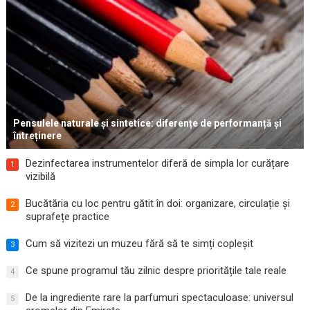
Pensulele naturale și sintetice: diferențe de performanță și
întreținere
Dezinfectarea instrumentelor diferă de simpla lor curățare
1
vizibilă
Bucătăria cu loc pentru gătit în doi: organizare, circulație și
2
suprafețe practice
Cum să vizitezi un muzeu fără să te simți copleșit
3
Ce spune programul tău zilnic despre prioritățile tale reale
4
De la ingrediente rare la parfumuri spectaculoase: universul
5