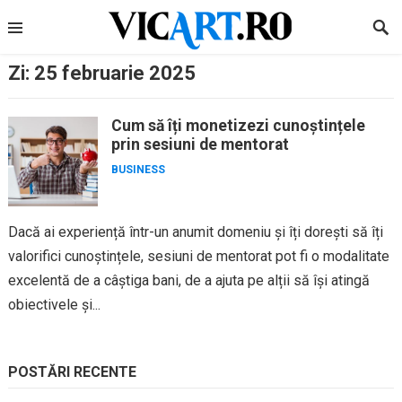
Skip
to
content
Zi:
25 februarie 2025
Cum să îți monetizezi cunoștințele
prin sesiuni de mentorat
BUSINESS
Dacă ai experiență într-un anumit domeniu și îți dorești să îți
valorifici cunoștințele, sesiuni de mentorat pot fi o modalitate
excelentă de a câștiga bani, de a ajuta pe alții să își atingă
obiectivele și...
POSTĂRI RECENTE