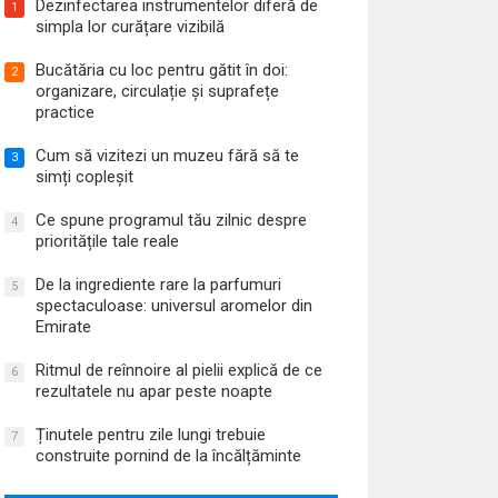
Dezinfectarea instrumentelor diferă de
1
simpla lor curățare vizibilă
Bucătăria cu loc pentru gătit în doi:
2
organizare, circulație și suprafețe
practice
Cum să vizitezi un muzeu fără să te
3
simți copleșit
Ce spune programul tău zilnic despre
4
prioritățile tale reale
De la ingrediente rare la parfumuri
5
spectaculoase: universul aromelor din
Emirate
Ritmul de reînnoire al pielii explică de ce
6
rezultatele nu apar peste noapte
Ținutele pentru zile lungi trebuie
7
construite pornind de la încălțăminte