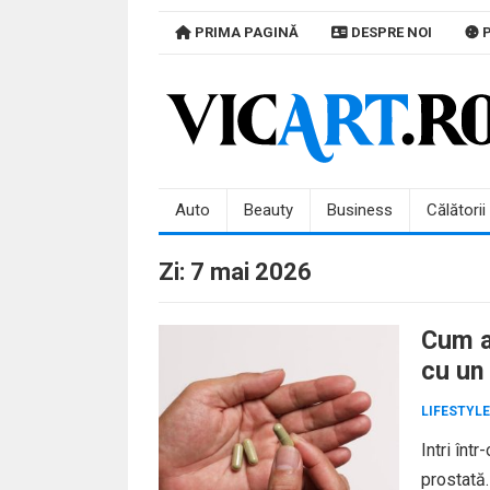
Skip
PRIMA PAGINĂ
DESPRE NOI
P
to
content
Auto
Beauty
Business
Călătorii
Zi:
7 mai 2026
Cum a
cu un
LIFESTYLE
Intri înt
prostată.