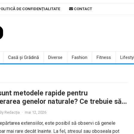
OLITICĂ DE CONFIDENȚIALITATE
CONTACT
Casă și Grădină
Diverse
Fashion
Fitness
Lifesty
sunt metodele rapide pentru
erarea genelor naturale? Ce trebuie să
nainte să începi procesul
By
Redacția
·
mai 12, 2026
părtarea extensiilor, este posibil să observi că genele
par mai rare decât înainte. La fel, stresul sau oboseala pot