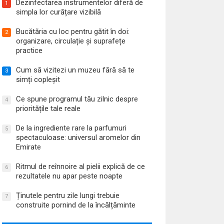
Dezinfectarea instrumentelor diferă de
1
simpla lor curățare vizibilă
Bucătăria cu loc pentru gătit în doi:
2
organizare, circulație și suprafețe
practice
Cum să vizitezi un muzeu fără să te
3
simți copleșit
Ce spune programul tău zilnic despre
4
prioritățile tale reale
De la ingrediente rare la parfumuri
5
spectaculoase: universul aromelor din
Emirate
Ritmul de reînnoire al pielii explică de ce
6
rezultatele nu apar peste noapte
Ținutele pentru zile lungi trebuie
7
construite pornind de la încălțăminte