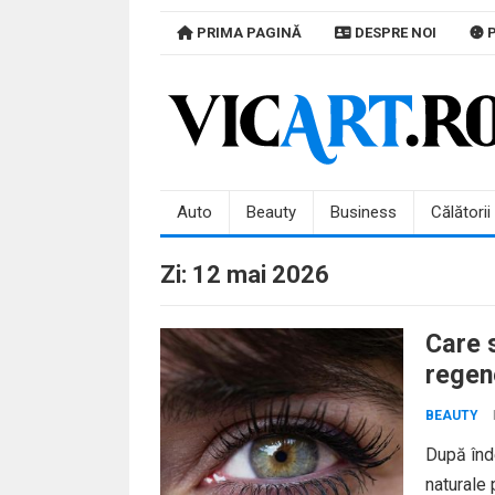
Skip
PRIMA PAGINĂ
DESPRE NOI
P
to
content
Auto
Beauty
Business
Călătorii
Zi:
12 mai 2026
Care 
regen
știi î
BEAUTY
După înde
naturale 