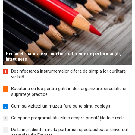
Pensulele naturale și sintetice: diferențe de performanță și
întreținere
Dezinfectarea instrumentelor diferă de simpla lor curățare
1
vizibilă
Bucătăria cu loc pentru gătit în doi: organizare, circulație și
2
suprafețe practice
Cum să vizitezi un muzeu fără să te simți copleșit
3
Ce spune programul tău zilnic despre prioritățile tale reale
4
De la ingrediente rare la parfumuri spectaculoase: universul
5