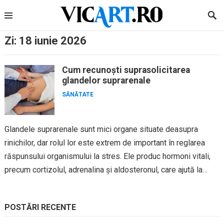
Skip
to
content
Zi:
18 iunie 2026
Cum recunoști suprasolicitarea
glandelor suprarenale
SĂNĂTATE
Glandele suprarenale sunt mici organe situate deasupra
rinichilor, dar rolul lor este extrem de important în reglarea
răspunsului organismului la stres. Ele produc hormoni vitali,
precum cortizolul, adrenalina și aldosteronul, care ajută la
menținerea echilibrului...
POSTĂRI RECENTE