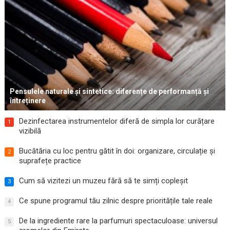
Pensulele naturale și sintetice: diferențe de performanță și
întreținere
Dezinfectarea instrumentelor diferă de simpla lor curățare
1
vizibilă
Bucătăria cu loc pentru gătit în doi: organizare, circulație și
2
suprafețe practice
Cum să vizitezi un muzeu fără să te simți copleșit
3
Ce spune programul tău zilnic despre prioritățile tale reale
4
De la ingrediente rare la parfumuri spectaculoase: universul
5